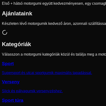
Első + hátsó motorgumi együtt kedvezményesen, egy csomag
Ajánlataink
Készleten lévő motorgumik kedvező áron, azonnali szállítássa
Kategóriák
Válasszon a motorgumi kategóriák közül és találja meg a moto
Sport
Supersport és utcai sportgumik maximális tapadással.
Verseny
Slick és pályagumik versenyzéshez.
Sport túra