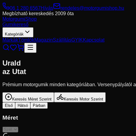
06 1 280 6567
Hívás
rendeles@motorgumishop.hu
Megbízható kereskedés
2009 óta
Motorgumi
Shop
Gumikereső
Kategóriák
Márkák
Tömlők
Magazin
Szállítás
GYIK
Kapcsolat
Urald
az Utat
Prémium motorgumik minden kategóriában. Versenypályától a 
Keresés Méret Szerint
Keresés Motor Szerint
Első
Hátsó
Párban
Méret