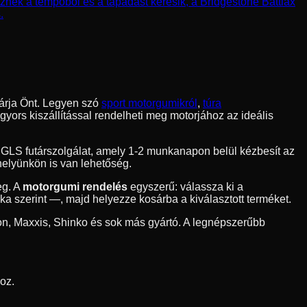
znek a tempóból és a tapadást keresik, a Bridgestone Battlax
.
árja Önt. Legyen szó
sport motorgumikról
,
túra
yors kiszállítással rendelheti meg motorjához az ideális
a GLS futárszolgálat, amely 1-2 munkanapon belül kézbesít az
helyünkön is van lehetőség.
eg. A
motorgumi rendelés
egyszerű: válassza ki a
 szerint —, majd helyezze kosárba a kiválasztott terméket.
n, Maxxis, Shinko és sok más gyártó. A legnépszerűbb
oz.