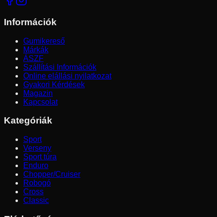
Információk
Gumikereső
Márkák
ÁSZF
Szállítási Információk
Online elállási nyilatkozat
Gyakori Kérdések
Magazin
Kapcsolat
Kategóriák
Sport
Verseny
Sport túra
Enduro
Chopper/Cruiser
Robogó
Cross
Classic