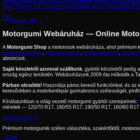
Minden motoros rémálma a túra közepén elkapó felhőszakadás. I
Sport Touring T32 magabiztosan hasítja az aszfaltot. Megnézt
Összes cikk →
Motorgumi Webáruház — Online Moto
A
Motorgumi Shop
a motorosok webáruháza, ahol prémium
gumiabroncsokról
,
enduro gumikról
,
robogó gumikról
,
chopper
abroncsot.
Saját készletről azonnal szállítunk
, gyártói készletről pedi
ország egész területén. Webáruházunk 2009 óta működik a Tay
Párban olcsóbb!
Használja páros kereső funkciónkat, és az 
keresőnkben a motorkerékpár gumiabroncs szélességét, profil
Kínálatunkban a világ vezető motorgumi gyártói szerepelnek:
méretek — 120/70 R17, 180/55 R17, 190/50 R17, 160/60 R17
Motorgumi
Shop
Prémium motorgumik széles választéka, szakértőktől, motoros