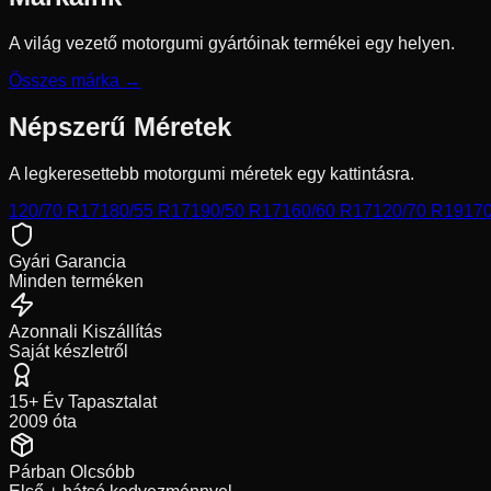
A világ vezető motorgumi gyártóinak termékei egy helyen.
Összes márka →
Népszerű Méretek
A legkeresettebb motorgumi méretek egy kattintásra.
120/70 R17
180/55 R17
190/50 R17
160/60 R17
120/70 R19
170
Gyári Garancia
Minden terméken
Azonnali Kiszállítás
Saját készletről
15+ Év Tapasztalat
2009 óta
Párban Olcsóbb