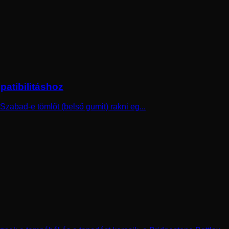
patibilitáshoz
zabad-e tömlőt (belső gumit) rakni eg...