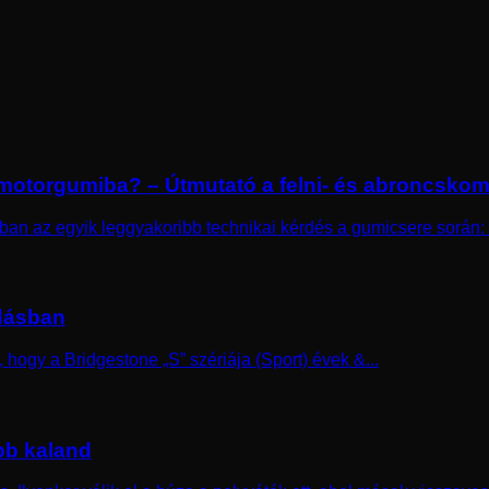
) motorgumiba? – Útmutató a felni- és abroncskom
an az egyik leggyakoribb technikai kérdés a gumicsere során: S
adásban
hogy a Bridgestone „S” szériája (Sport) évek &...
bb kaland