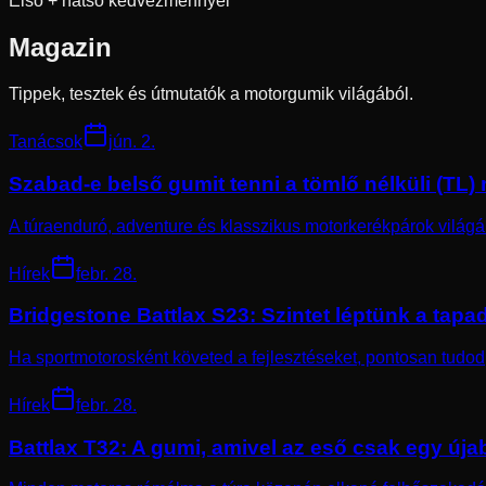
Első + hátsó kedvezménnyel
Magazin
Tippek, tesztek és útmutatók a motorgumik világából.
Tanácsok
jún. 2.
Szabad-e belső gumit tenni a tömlő nélküli (TL
A túraenduró, adventure és klasszikus motorkerékpárok világáb
Hírek
febr. 28.
Bridgestone Battlax S23: Szintet léptünk a tap
Ha sportmotorosként követed a fejlesztéseket, pontosan tudod, 
Hírek
febr. 28.
Battlax T32: A gumi, amivel az eső csak egy úja