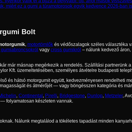
lyenkor válik el a búza a pelyvától: ott, ahol mások visszaves
ük, miért ez a gumi a túramotorosok egyik kedvence 2026-ban is
rgumi Bolt
motorgumik
,
motortömlők
és védőszalagok széles választéka v
 gumiabroncsokról
vagy
cross gumikról
– nálunk kedvező áron, g
g akár már másnap megérkezik a rendelés. Szállítási partnerünk 
lor Kft. üzemeltetésében, személyes átvételre budapesti telep
első és hátsó motorgumit együtt, kedvezményesen rendelheti m
magasságát és átmérőjét — vagy böngésszen kategória és márka
Michelin
,
Continental
,
Pirelli
,
Bridgestone
,
Dunlop
,
Metzeler
,
Avo
 — folyamatosan készleten vannak.
oknak. Nálunk megtalálod a tökéletes tapadást minden kanyarh