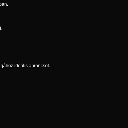
ban.
l.
rjához ideális abroncsot.