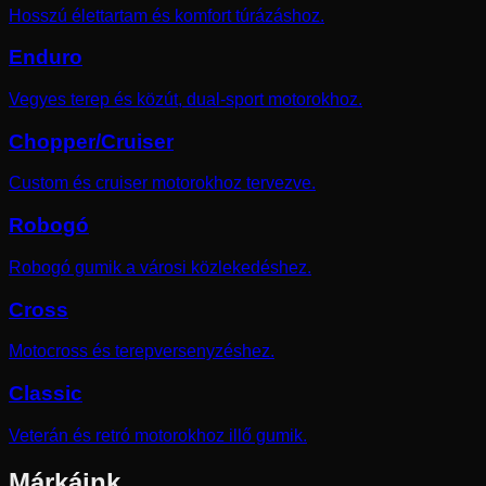
Hosszú élettartam és komfort túrázáshoz.
Enduro
Vegyes terep és közút, dual-sport motorokhoz.
Chopper/Cruiser
Custom és cruiser motorokhoz tervezve.
Robogó
Robogó gumik a városi közlekedéshez.
Cross
Motocross és terepversenyzéshez.
Classic
Veterán és retró motorokhoz illő gumik.
Márkáink