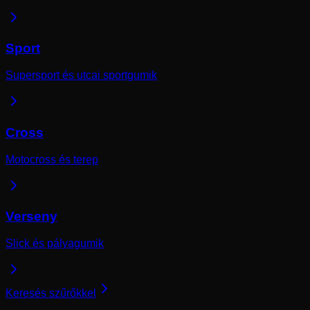
Sport
Supersport és utcai sportgumik
Cross
Motocross és terep
Verseny
Slick és pályagumik
Keresés szűrőkkel