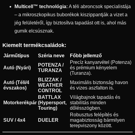
Multicell™ technológia:
A téli abroncsok specialistája
– a mikroszkopikus buborékok kiszippantják a vizet a
jég felületéről, így biztosítva tapadást ott is, ahol más
gumik elcsúsznak.
Kiemelt termékcsaládok:
Járműtípus
Széria neve
Főbb jellemző
Precíz kanyarvétel (Potenza)
POTENZA /
Autó (Nyári)
és prémium kényelem
TURANZA
(Turanza).
BLIZZAK /
Autó (Téli/4
Maximális biztonság havon
WEATHER
évszakos)
és vizes aszfalton is.
CONTROL
BATTLAX
Világbajnok tapadás és
Motorkerékpár
(Hypersport,
stabilitás minden
Touring)
dőlésszögben.
Robusztus felépítés és
SUV / 4x4
DUELER
magabiztosság bármilyen
terepviszony között.