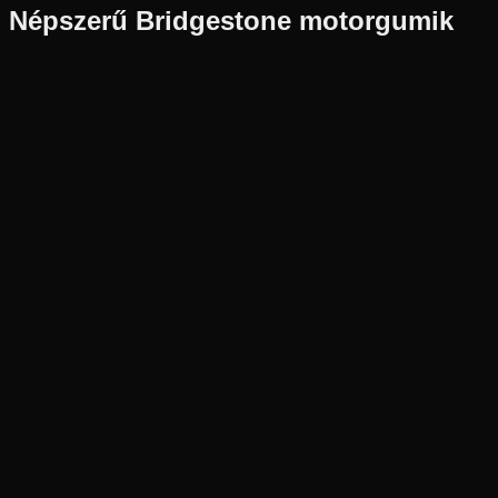
Népszerű
Bridgestone
motorgumik
Új
Az ár 1 db gumiabroncsot tartalmaz
Bridgestone
Készleten
90/80-14
49
P
Első
Robogó
Tömlő nélküli
12 890 Ft