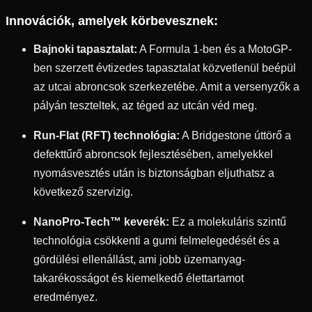
Innovációk, amelyek körbevesznek:
Bajnoki tapasztalat:
A Formula 1-ben és a MotoGP-
ben szerzett évtizedes tapasztalat közvetlenül beépül
az utcai abroncsok szerkezetébe. Amit a versenyzők a
pályán teszteltek, az téged az utcán véd meg.
Run-Flat (RFT) technológia:
A Bridgestone úttörő a
defekttűrő abroncsok fejlesztésében, amelyekkel
nyomásvesztés után is biztonságban eljuthatsz a
következő szervizig.
NanoPro-Tech™ keverék:
Ez a molekuláris szintű
technológia csökkenti a gumi felmelegedését és a
gördülési ellenállást, ami jobb üzemanyag-
takarékosságot és kiemelkedő élettartamot
eredményez.