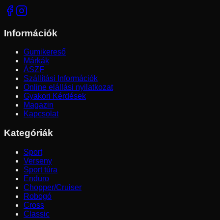
Információk
Gumikereső
Márkák
ÁSZF
Szállítási Információk
Online elállási nyilatkozat
Gyakori Kérdések
Magazin
Kapcsolat
Kategóriák
Sport
Verseny
Sport túra
Enduro
Chopper/Cruiser
Robogó
Cross
Classic