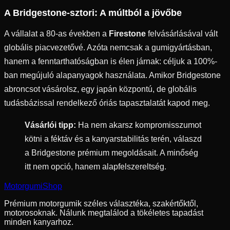
A Bridgestone-sztori: A múltból a jövőbe
A vállalat a 80-as években a
Firestone
felvásárlásával vált
globális piacvezetővé. Azóta nemcsak a gumigyártásban,
hanem a fenntarthatóságban is élen járnak: céljuk a 100%-
ban megújuló alapanyagok használata. Amikor Bridgestone
abroncsot vásárolsz, egy japán központú, de globális
tudásbázissal rendelkező óriás tapasztalatát kapod meg.
Vásárlói tipp:
Ha nem akarsz kompromisszumot
kötni a féktáv és a kanyarstabilitás terén, válaszd
a Bridgestone prémium megoldásait. A minőség
itt nem opció, hanem alapfelszereltség.
Motorgumi
Shop
Prémium motorgumik széles választéka, szakértőktől,
motorosoknak. Nálunk megtalálod a tökéletes tapadást
minden kanyarhoz.