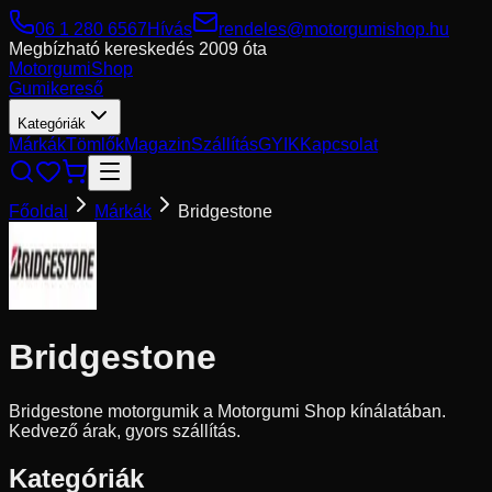
06 1 280 6567
Hívás
rendeles@motorgumishop.hu
Megbízható kereskedés
2009 óta
Motorgumi
Shop
Gumikereső
Kategóriák
Márkák
Tömlők
Magazin
Szállítás
GYIK
Kapcsolat
Főoldal
Márkák
Bridgestone
Bridgestone
Bridgestone motorgumik a Motorgumi Shop kínálatában.
Kedvező árak, gyors szállítás.
Kategóriák