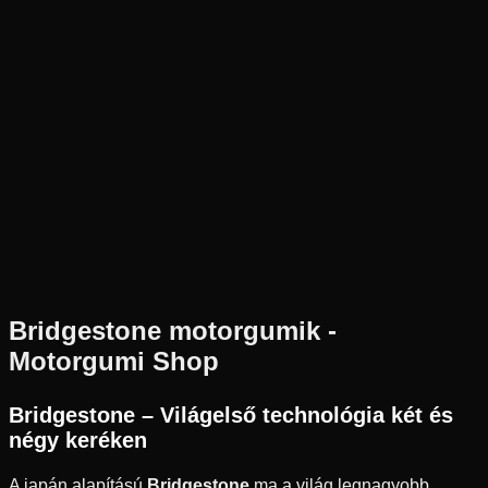
Új
Az ár 1 db gumiabroncsot tartalmaz
Bridgestone
Külső raktár
110/80-14
53
P
Hátsó
Robogó
Tömlő nélküli
15 990 Ft
Bridgestone
motorgumik -
Motorgumi Shop
Bridgestone – Világelső technológia két és
négy keréken
A japán alapítású
Bridgestone
ma a világ legnagyobb