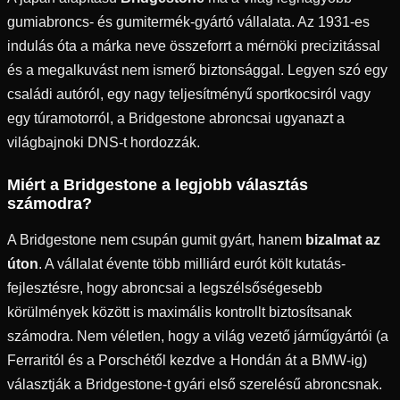
gumiabroncs- és gumitermék-gyártó vállalata. Az 1931-es
indulás óta a márka neve összeforrt a mérnöki precizitással
és a megalkuvást nem ismerő biztonsággal. Legyen szó egy
családi autóról, egy nagy teljesítményű sportkocsiról vagy
egy túramotorról, a Bridgestone abroncsai ugyanazt a
világbajnoki DNS-t hordozzák.
Miért a Bridgestone a legjobb választás
számodra?
A Bridgestone nem csupán gumit gyárt, hanem
bizalmat az
úton
. A vállalat évente több milliárd eurót költ kutatás-
fejlesztésre, hogy abroncsai a legszélsőségesebb
körülmények között is maximális kontrollt biztosítsanak
számodra. Nem véletlen, hogy a világ vezető járműgyártói (a
Ferraritól és a Porschétől kezdve a Hondán át a BMW-ig)
választják a Bridgestone-t gyári első szerelésű abroncsnak.