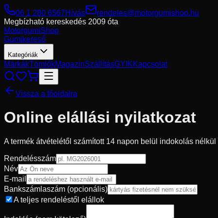
06 1 280 6567
Hívás
rendeles@motorgumishop.hu
Megbízható kereskedés
2009 óta
Motorgumi
Shop
Gumikereső
Kategóriák
Márkák
Tömlők
Magazin
Szállítás
GYIK
Kapcsolat
Vissza a főoldalra
Online elállási nyilatkozat
A termék átvételétől számított 14 napon belül indokolás nélkül
Rendelésszám
Név
E-mail
Bankszámlaszám
(opcionális)
A teljes rendeléstől elállok