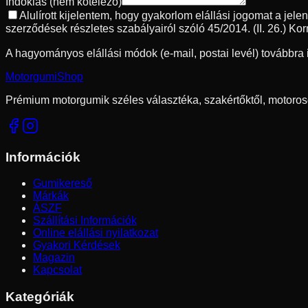
Indoklás
(nem kötelező)
Alulírott kijelentem, hogy gyakorlom elállási jogomat a jel
szerződések részletes szabályairól szóló 45/2014. (II. 26.) Kor
A hagyományos elállási módok (e-mail, postai levél) továbbra 
Motorgumi
Shop
Prémium motorgumik széles választéka, szakértőktől, motoros
Információk
Gumikereső
Márkák
ÁSZF
Szállítási Információk
Online elállási nyilatkozat
Gyakori Kérdések
Magazin
Kapcsolat
Kategóriák