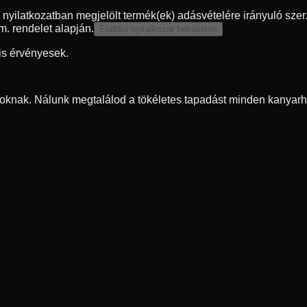
en nyilatkozatban megjelölt termék(ek) adásvételére irányuló szer
m. rendelet alapján.
Elállási nyilatkozat beküldése
is érvényesek.
oknak. Nálunk megtalálod a tökéletes tapadást minden kanyarh