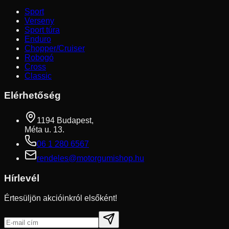
Sport
Verseny
Sport túra
Enduro
Chopper/Cruiser
Robogó
Cross
Classic
Elérhetőség
1194 Budapest,
Méta u. 13.
06 1 280 6567
rendeles@motorgumishop.hu
Hírlevél
Értesüljön akcióinkról elsőként!