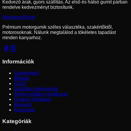
Kedvező árak, gyors szállítás. Az első és hátsó gumit párban
rendelve kedvezményt biztosítunk.
Motorgumi
Shop
Prémium motorgumik széles választéka, szakértőktől,
motorosoknak. Nálunk megtalálod a tökéletes tapadást
minden kanyarhoz.
Információk
Gumikereső
Márkák
ÁSZF
Szállítási Információk
Online elállási nyilatkozat
Gyakori Kérdések
Magazin
Kapcsolat
Kategóriák