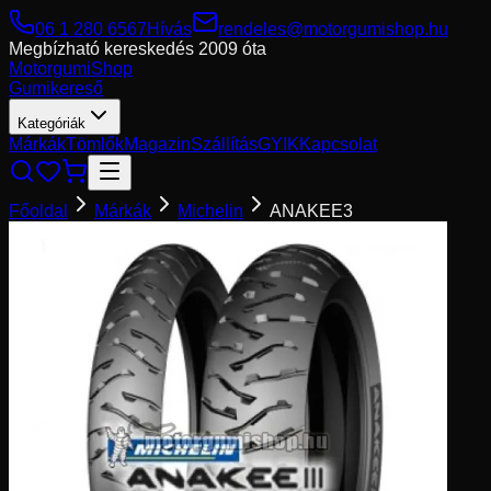
06 1 280 6567
Hívás
rendeles@motorgumishop.hu
Megbízható kereskedés
2009 óta
Motorgumi
Shop
Gumikereső
Kategóriák
Márkák
Tömlők
Magazin
Szállítás
GYIK
Kapcsolat
Főoldal
Márkák
Michelin
ANAKEE3