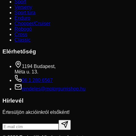
Sport
Verseny
Sport túra
Enduro
Chopper/Cruiser
Robogó
Cross
Classic
Elérhetőség
1194 Budapest,
Méta u. 13.
06 1 280 6567
rendeles@motorgumishop.hu
Hírlevél
Értesüljön akcióinkról elsőként!