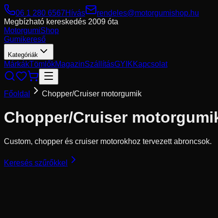
06 1 280 6567
Hívás
rendeles@motorgumishop.hu
Megbízható kereskedés
2009 óta
Motorgumi
Shop
Gumikereső
Kategóriák
Márkák
Tömlők
Magazin
Szállítás
GYIK
Kapcsolat
Főoldal
Chopper/Cruiser motorgumik
Chopper/Cruiser motorgumi
Custom, chopper és cruiser motorokhoz tervezett abroncsok.
Keresés szűrőkkel