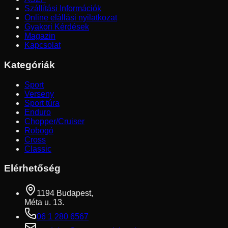
Szállítási Információk
Online elállási nyilatkozat
Gyakori Kérdések
Magazin
Kapcsolat
Kategóriák
Sport
Verseny
Sport túra
Enduro
Chopper/Cruiser
Robogó
Cross
Classic
Elérhetőség
1194 Budapest,
Méta u. 13.
06 1 280 6567