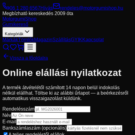
06 1 280 6567
Hívás
rendeles@motorgumishop.hu
Megbízható kereskedés
2009 óta
Motorgumi
Shop
Gumikereső
Kategóriák
Márkák
Tömlők
Magazin
Szállítás
GYIK
Kapcsolat
Vissza a főoldalra
Online elállási nyilatkozat
A termék átvételétől számított 14 napon belül indokolás
nélkül elállhat. Töltse ki az alábbi űrlapot — a beérkezésről
automatikus visszaigazolást küldünk.
Rendelésszám
Név
E-mail
Bankszámlaszám
(opcionális)
A teljes rendeléstől elállok