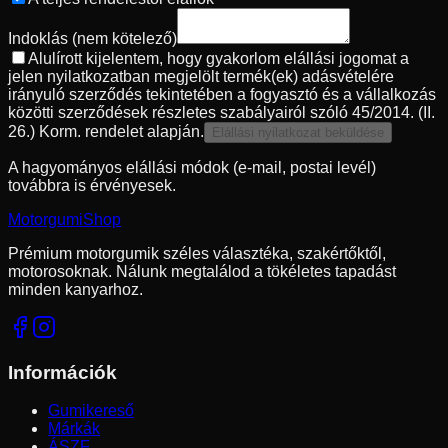
Indoklás
(nem kötelező)
Alulírott kijelentem, hogy gyakorlom elállási jogomat a
jelen nyilatkozatban megjelölt termék(ek) adásvételére
irányuló szerződés tekintetében a fogyasztó és a vállalkozás
közötti szerződések részletes szabályairól szóló 45/2014. (II.
26.) Korm. rendelet alapján.
Elállási nyilatkozat beküldése
A hagyományos elállási módok (e-mail, postai levél)
továbbra is érvényesek.
Motorgumi
Shop
Prémium motorgumik széles választéka, szakértőktől,
motorosoknak. Nálunk megtalálod a tökéletes tapadást
minden kanyarhoz.
Információk
Gumikereső
Márkák
ÁSZF