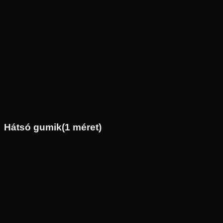
Új
Az ár 1 db gumiabroncsot tartalmaz
Bridgestone
Külső raktár
120/70R19
60
H
Első
Enduro
Tömlő nélküli
53 890 Ft
Hátsó gumik
(
1
méret)