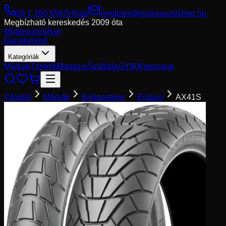
06 1 280 6567
Hívás
rendeles@motorgumishop.hu
Megbízható kereskedés
2009 óta
Motorgumi
Shop
Gumikereső
Kategóriák
Márkák
Tömlők
Magazin
Szállítás
GYIK
Kapcsolat
Főoldal
Márkák
Bridgestone
Enduro
AX41S