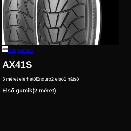
Bridgestone
AX41S
3
méret elérhető
Enduro
2
első
1
hátsó
Első gumik
(
2
méret)