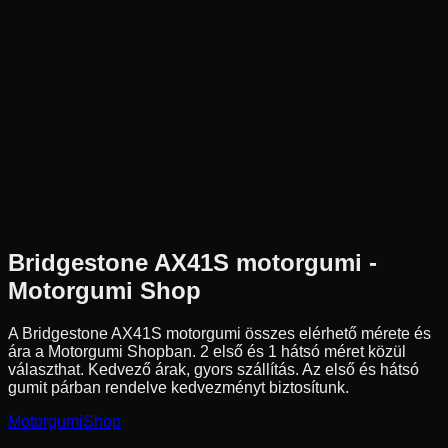
Új
Az ár 1 db gumiabroncsot tartalmaz
Bridgestone
Külső raktár
180/55R17
73
H
Hátsó
Enduro
Tömlő nélküli
68 090 Ft
Bridgestone
AX41S
motorgumi -
Motorgumi Shop
A Bridgestone AX41S motorgumi összes elérhető mérete és
ára a Motorgumi Shopban.
2 első és 1 hátsó méret közül
választhat.
Kedvező árak, gyors szállítás. Az első és hátsó
gumit párban rendelve kedvezményt biztosítunk.
Motorgumi
Shop