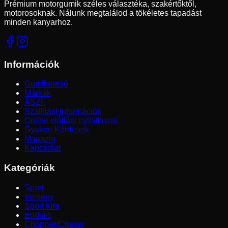
Prémium motorgumik széles választéka, szakértőktől,
motorosoknak. Nálunk megtalálod a tökéletes tapadást
minden kanyarhoz.
Információk
Gumikereső
Márkák
ÁSZF
Szállítási Információk
Online elállási nyilatkozat
Gyakori Kérdések
Magazin
Kapcsolat
Kategóriák
Sport
Verseny
Sport túra
Enduro
Chopper/Cruiser