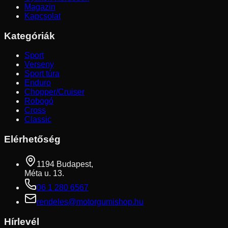
Magazin
Kapcsolat
Kategóriák
Sport
Verseny
Sport túra
Enduro
Chopper/Cruiser
Robogó
Cross
Classic
Elérhetőség
1194 Budapest,
Méta u. 13.
06 1 280 6567
rendeles@motorgumishop.hu
Hírlevél