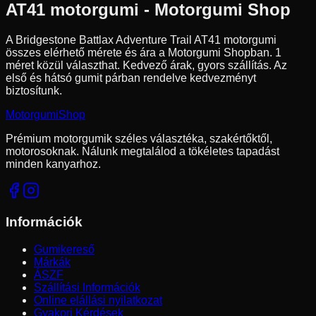
AT41
motorgumi - Motorgumi Shop
A Bridgestone Battlax Adventure Trail AT41 motorgumi
összes elérhető mérete és ára a Motorgumi Shopban.
1
méret közül választhat.
Kedvező árak, gyors szállítás. Az
első és hátsó gumit párban rendelve kedvezményt
biztosítunk.
Motorgumi
Shop
Prémium motorgumik széles választéka, szakértőktől,
motorosoknak. Nálunk megtalálod a tökéletes tapadást
minden kanyarhoz.
Információk
Gumikereső
Márkák
ÁSZF
Szállítási Információk
Online elállási nyilatkozat
Gyakori Kérdések