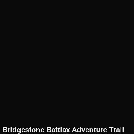
Új
Az ár 1 db gumiabroncsot tartalmaz
Bridgestone
Külső raktár
150/70R17
69
V
Hátsó
Sport túra
Tömlő nélküli
62 690 Ft
Bridgestone
Battlax Adventure Trail