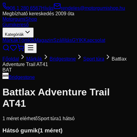
06 1 280 6567
Hívás
rendeles@motorgumishop.hu
Megbízható kereskedés
2009 óta
Motorgumi
Shop
Gumikereső
Kategóriák
Márkák
Tömlők
Magazin
Szállítás
GYIK
Kapcsolat
Főoldal
Márkák
Bridgestone
Sport túra
Battlax
Adventure Trail AT41
BAT
Bridgestone
Battlax Adventure Trail
AT41
1
méret elérhető
Sport túra
1
hátsó
Hátsó gumik
(
1
méret)