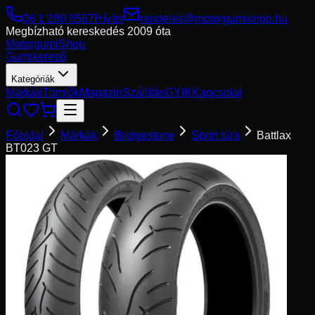
06 1 280 6567
Hívás
rendeles@motorgumishop.hu
Megbízható kereskedés
2009 óta
Motorgumi
Shop
Gumikereső
Kategóriák
Márkák
Tömlők
Magazin
Szállítás
GYIK
Kapcsolat
Főoldal
Márkák
Bridgestone
Sport túra
Battlax
BT023 GT