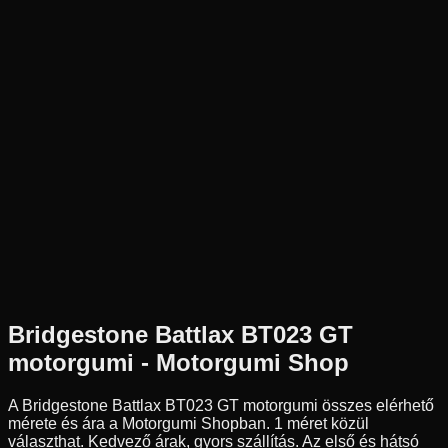
DOT
2022
Gyártás: 2022 — Akciós DOT készlet
Bridgestone
Készleten
190/55R17
75
W
Hátsó
Sport túra
Tömlő nélküli
39 990 Ft
Bridgestone
Battlax BT023 GT
motorgumi - Motorgumi Shop
A Bridgestone Battlax BT023 GT motorgumi összes elérhető
mérete és ára a Motorgumi Shopban.
1 méret közül
választhat.
Kedvező árak, gyors szállítás. Az első és hátsó