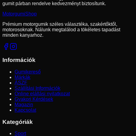
gumit párban rendelve kedvezményt biztosítunk.
Motorgumi
Shop
Prémium motorgumik széles választéka, szakértőktől,
motorosoknak. Nálunk megtalálod a tökéletes tapadást
minden kanyarhoz.
Információk
Gumikereső
Márkák
ÁSZF
Szállítási Információk
Online elállási nyilatkozat
Gyakori Kérdések
Magazin
Kapcsolat
Kategóriák
Sport