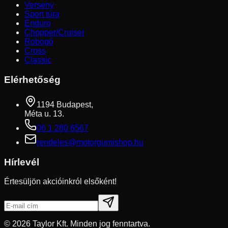
Verseny
Sport túra
Enduro
Chopper/Cruiser
Robogó
Cross
Classic
Elérhetőség
1194 Budapest,
Méta u. 13.
06 1 280 6567
rendeles@motorgumishop.hu
Hírlevél
Értesüljön akcióinkról elsőként!
©
2026
Taylor Kft. Minden jog fenntartva.