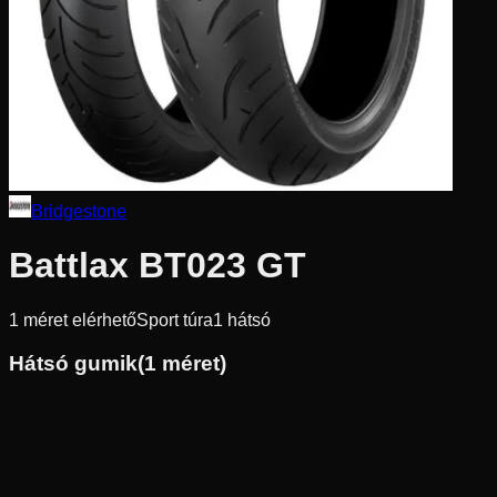
Bridgestone
Battlax BT023 GT
1
méret elérhető
Sport túra
1
hátsó
Hátsó gumik
(
1
méret)