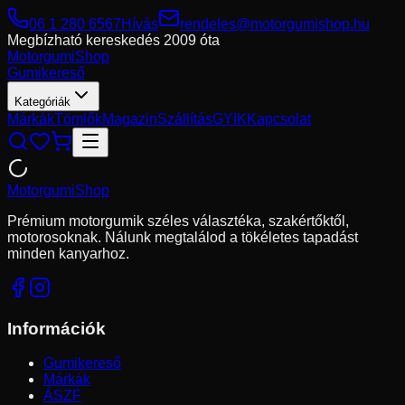
06 1 280 6567
Hívás
rendeles@motorgumishop.hu
Megbízható kereskedés
2009 óta
Motorgumi
Shop
Gumikereső
Kategóriák
Márkák
Tömlők
Magazin
Szállítás
GYIK
Kapcsolat
Motorgumi
Shop
Prémium motorgumik széles választéka, szakértőktől,
motorosoknak. Nálunk megtalálod a tökéletes tapadást
minden kanyarhoz.
Információk
Gumikereső
Márkák
ÁSZF