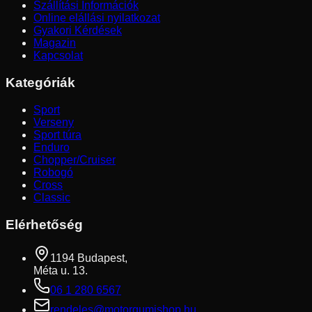
Szállítási Információk
Online elállási nyilatkozat
Gyakori Kérdések
Magazin
Kapcsolat
Kategóriák
Sport
Verseny
Sport túra
Enduro
Chopper/Cruiser
Robogó
Cross
Classic
Elérhetőség
1194 Budapest,
Méta u. 13.
06 1 280 6567
rendeles@motorgumishop.hu