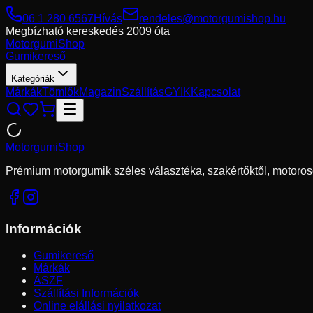
06 1 280 6567
Hívás
rendeles@motorgumishop.hu
Megbízható kereskedés
2009 óta
Motorgumi
Shop
Gumikereső
Kategóriák
Márkák
Tömlők
Magazin
Szállítás
GYIK
Kapcsolat
Motorgumi
Shop
Prémium motorgumik széles választéka, szakértőktől, motoros
Információk
Gumikereső
Márkák
ÁSZF
Szállítási Információk
Online elállási nyilatkozat