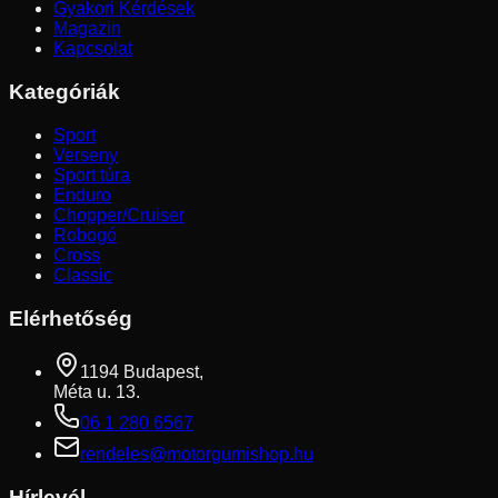
Gyakori Kérdések
Magazin
Kapcsolat
Kategóriák
Sport
Verseny
Sport túra
Enduro
Chopper/Cruiser
Robogó
Cross
Classic
Elérhetőség
1194 Budapest,
Méta u. 13.
06 1 280 6567
rendeles@motorgumishop.hu
Hírlevél