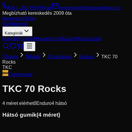
06 1 280 6567
Hívás
rendeles@motorgumishop.hu
Megbízható kereskedés
2009 óta
Motorgumi
Shop
Gumikereső
Kategóriák
Márkák
Tömlők
Magazin
Szállítás
GYIK
Kapcsolat
Főoldal
Márkák
Continental
Enduro
TKC 70
Rocks
TKC
Continental
TKC 70 Rocks
4
méret elérhető
Enduro
4
hátsó
Hátsó gumik
(
4
méret)