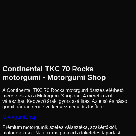
Az ár 1 db gumiabroncsot tartalmaz
Continental
Nem elérhető
170/60R17
72
S
Hátsó
Enduro
Tömlő nélküli
58 590 Ft
Continental
TKC 70 Rocks
motorgumi - Motorgumi Shop
A Continental TKC 70 Rocks motorgumi összes elérhető
mérete és ára a Motorgumi Shopban.
4 méret közül
választhat.
Kedvező árak, gyors szállítás. Az első és hátsó
gumit párban rendelve kedvezményt biztosítunk.
Motorgumi
Shop
Prémium motorgumik széles választéka, szakértőktől,
motorosoknak. Nálunk megtalálod a tökéletes tapadást