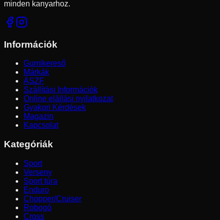
minden kanyarhoz.
Információk
Gumikereső
Márkák
ÁSZF
Szállítási Információk
Online elállási nyilatkozat
Gyakori Kérdések
Magazin
Kapcsolat
Kategóriák
Sport
Verseny
Sport túra
Enduro
Chopper/Cruiser
Robogó
Cross