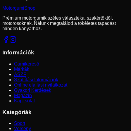
Motorgumi
Shop
Prémium motorgumik széles választéka, szakértőktől,
motorosoknak. Nálunk megtalálod a tökéletes tapadást
minden kanyarhoz.
Információk
Gumikereső
Márkák
ÁSZF
Szállítási Információk
Online elállási nyilatkozat
Gyakori Kérdések
Magazin
Kapcsolat
Kategóriák
Sport
Verseny