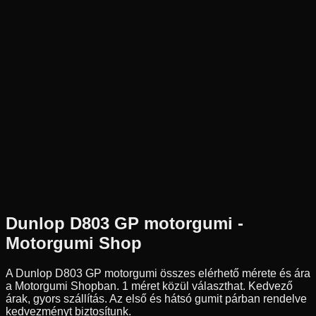
Új
Az ár 1 db gumiabroncsot tartalmaz
Dunlop
Külső raktár
120/100R18
68
M
Hátsó
Cross
Tömlő nélküli
65 590 Ft
Dunlop
D803 GP
motorgumi -
Motorgumi Shop
A Dunlop D803 GP motorgumi összes elérhető mérete és ára
a Motorgumi Shopban.
1 méret közül választhat.
Kedvező
árak, gyors szállítás. Az első és hátsó gumit párban rendelve
kedvezményt biztosítunk.