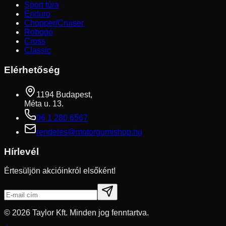
Sport túra
Enduro
Chopper/Cruiser
Robogó
Cross
Classic
Elérhetőség
1194 Budapest,
Méta u. 13.
06 1 280 6567
rendeles@motorgumishop.hu
Hírlevél
Értesüljön akcióinkról elsőként!
©
2026
Taylor Kft. Minden jog fenntartva.