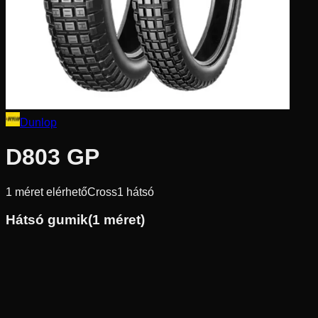
Dunlop
D803 GP
1
méret elérhető
Cross
1
hátsó
Hátsó gumik
(
1
méret)