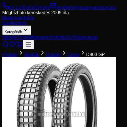
06 1 280 6567
Hívás
rendeles@motorgumishop.hu
Megbízható kereskedés
2009 óta
Motorgumi
Shop
Gumikereső
Kategóriák
Márkák
Tömlők
Magazin
Szállítás
GYIK
Kapcsolat
Főoldal
Márkák
Dunlop
Cross
D803 GP