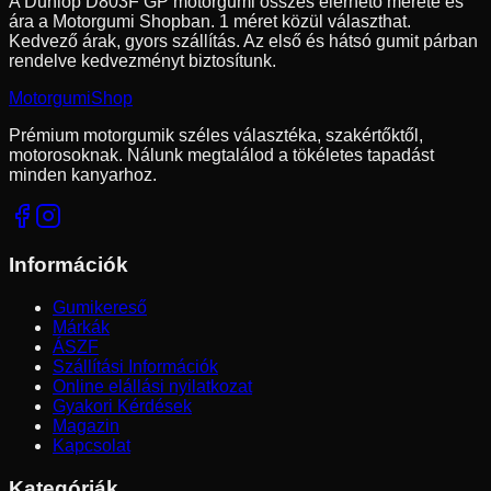
A Dunlop D803F GP motorgumi összes elérhető mérete és
ára a Motorgumi Shopban.
1 méret közül választhat.
Kedvező árak, gyors szállítás. Az első és hátsó gumit párban
rendelve kedvezményt biztosítunk.
Motorgumi
Shop
Prémium motorgumik széles választéka, szakértőktől,
motorosoknak. Nálunk megtalálod a tökéletes tapadást
minden kanyarhoz.
Információk
Gumikereső
Márkák
ÁSZF
Szállítási Információk
Online elállási nyilatkozat
Gyakori Kérdések
Magazin
Kapcsolat
Kategóriák