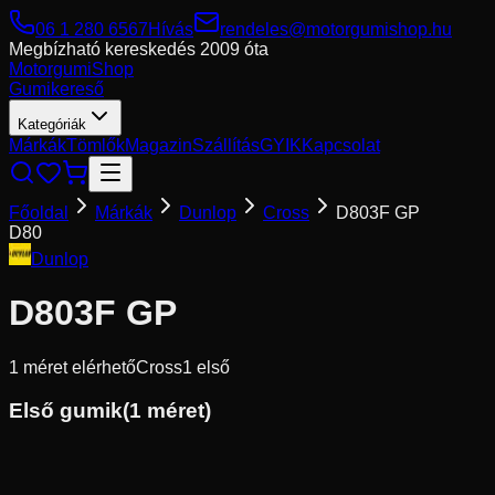
06 1 280 6567
Hívás
rendeles@motorgumishop.hu
Megbízható kereskedés
2009 óta
Motorgumi
Shop
Gumikereső
Kategóriák
Márkák
Tömlők
Magazin
Szállítás
GYIK
Kapcsolat
Főoldal
Márkák
Dunlop
Cross
D803F GP
D80
Dunlop
D803F GP
1
méret elérhető
Cross
1
első
Első gumik
(
1
méret)