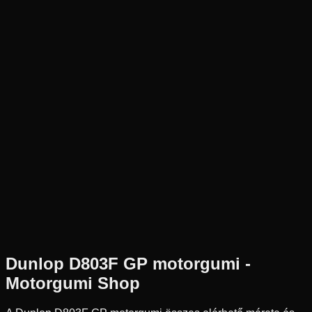
Új
Az ár 1 db gumiabroncsot tartalmaz
Dunlop
Külső raktár
80/100-21
51
M
Első
Cross
Tömlős
44 590 Ft
Dunlop
D803F GP
motorgumi -
Motorgumi Shop