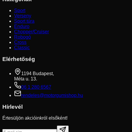
Sport
Verseny
Sport túra
Enduro
Chopper/Cruiser
Robogó
Cross
Classic
Elérhetőség
1194 Budapest,
Méta u. 13.
06 1 280 6567
rendeles@motorgumishop.hu
Hírlevél
Értesüljön akcióinkról elsőként!