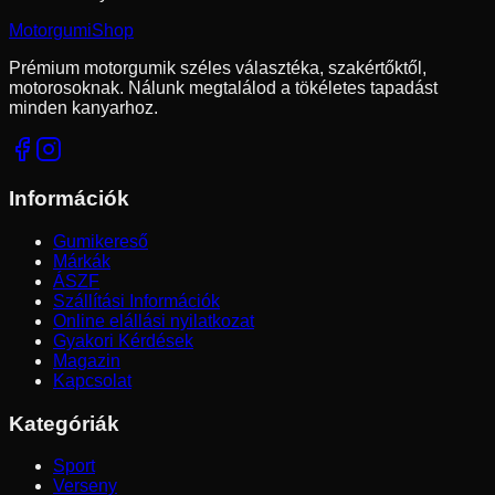
Motorgumi
Shop
Prémium motorgumik széles választéka, szakértőktől,
motorosoknak. Nálunk megtalálod a tökéletes tapadást
minden kanyarhoz.
Információk
Gumikereső
Márkák
ÁSZF
Szállítási Információk
Online elállási nyilatkozat
Gyakori Kérdések
Magazin
Kapcsolat
Kategóriák
Sport
Verseny