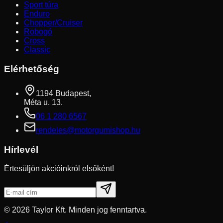
Sport túra
Enduro
Chopper/Cruiser
Robogó
Cross
Classic
Elérhetőség
1194 Budapest,
Méta u. 13.
06 1 280 6567
rendeles@motorgumishop.hu
Hírlevél
Értesüljön akcióinkról elsőként!
©
2026
Taylor Kft. Minden jog fenntartva.