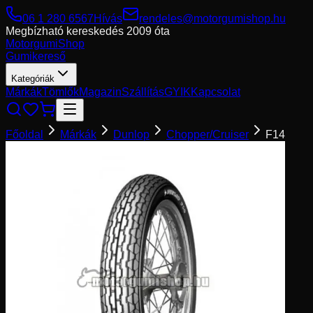
06 1 280 6567
Hívás
rendeles@motorgumishop.hu
Megbízható kereskedés
2009 óta
Motorgumi
Shop
Gumikereső
Kategóriák
Márkák
Tömlők
Magazin
Szállítás
GYIK
Kapcsolat
Főoldal
Márkák
Dunlop
Chopper/Cruiser
F14