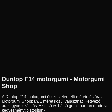
Új
Az ár 1 db gumiabroncsot tartalmaz
Dunlop
Külső raktár
3-19
49
S
Első
Chopper/Cruiser
Tömlős
45 290 Ft
Dunlop
F14
motorgumi - Motorgumi
Shop
A Dunlop F14 motorgumi összes elérhető mérete és ára a
Motorgumi Shopban.
1 méret közül választhat.
Kedvező
árak, gyors szállítás. Az első és hátsó gumit párban rendelve
kedvezményt biztosítunk.