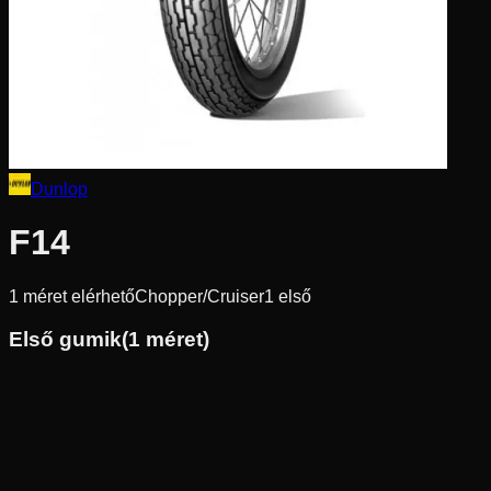
Dunlop
F14
1
méret elérhető
Chopper/Cruiser
1
első
Első gumik
(
1
méret)