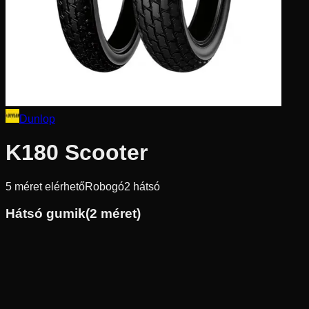
Dunlop
K180 Scooter
5
méret elérhető
Robogó
2
hátsó
Hátsó gumik
(
2
méret)