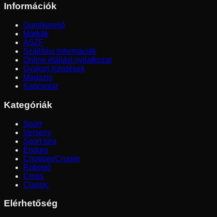
Információk
Gumikereső
Márkák
ÁSZF
Szállítási Információk
Online elállási nyilatkozat
Gyakori Kérdések
Magazin
Kapcsolat
Kategóriák
Sport
Verseny
Sport túra
Enduro
Chopper/Cruiser
Robogó
Cross
Classic
Elérhetőség