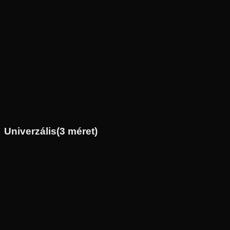
Új
Az ár 1 db gumiabroncsot tartalmaz
Dunlop
Külső raktár
130/80-12
69
J
Hátsó
Robogó
Tömlő nélküli
22 490 Ft
Univerzális
(
3
méret)