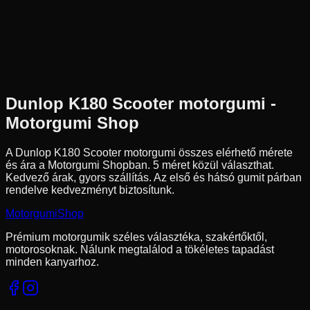
120/80-12
65
J
Első/Hátsó
Robogó
Tömlő nélküli
22 390 Ft
Dunlop
K180 Scooter
motorgumi -
Motorgumi Shop
A Dunlop K180 Scooter motorgumi összes elérhető mérete
és ára a Motorgumi Shopban.
5 méret közül választhat.
Kedvező árak, gyors szállítás. Az első és hátsó gumit párban
rendelve kedvezményt biztosítunk.
Motorgumi
Shop
Prémium motorgumik széles választéka, szakértőktől,
motorosoknak. Nálunk megtalálod a tökéletes tapadást
minden kanyarhoz.