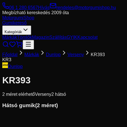
06 1 280 6567
Hívás
rendeles@motorgumishop.hu
Megbízható kereskedés
2009 óta
Motorgumi
Shop
Gumikereső
Kategóriák
Márkák
Tömlők
Magazin
Szállítás
GYIK
Kapcsolat
Főoldal
Márkák
Dunlop
Verseny
KR393
KR3
Dunlop
KR393
2
méret elérhető
Verseny
2
hátsó
Hátsó gumik
(
2
méret)