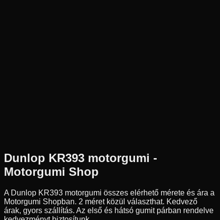
Új
Az ár 1 db gumiabroncsot tartalmaz
Dunlop
Nem elérhető
190/55R17
-
-
Hátsó
Verseny
Tömlő nélküli
MS3
116 790 Ft
Dunlop
KR393
motorgumi -
Motorgumi Shop
A Dunlop KR393 motorgumi összes elérhető mérete és ára a
Motorgumi Shopban.
2 méret közül választhat.
Kedvező
árak, gyors szállítás. Az első és hátsó gumit párban rendelve
kedvezményt biztosítunk.