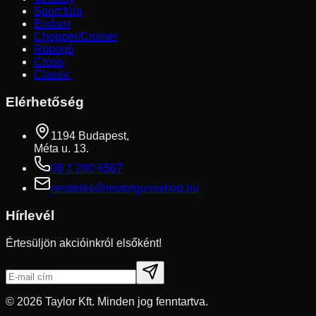
Sport túra
Enduro
Chopper/Cruiser
Robogó
Cross
Classic
Elérhetőség
1194 Budapest,
Méta u. 13.
06 1 280 6567
rendeles@motorgumishop.hu
Hírlevél
Értesüljön akcióinkról elsőként!
©
2026
Taylor Kft. Minden jog fenntartva.