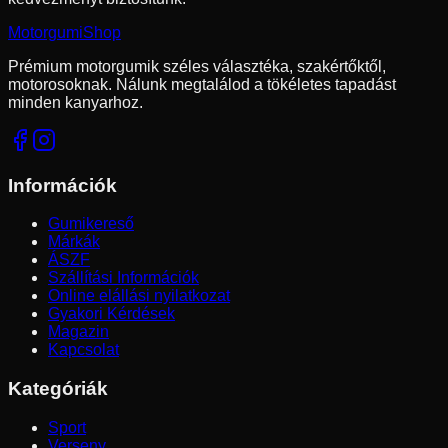
Motorgumi
Shop
Prémium motorgumik széles választéka, szakértőktől,
motorosoknak. Nálunk megtalálod a tökéletes tapadást
minden kanyarhoz.
Információk
Gumikereső
Márkák
ÁSZF
Szállítási Információk
Online elállási nyilatkozat
Gyakori Kérdések
Magazin
Kapcsolat
Kategóriák
Sport
Verseny