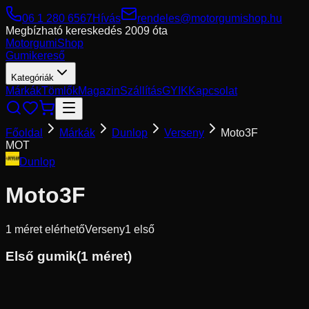
06 1 280 6567
Hívás
rendeles@motorgumishop.hu
Megbízható kereskedés
2009 óta
Motorgumi
Shop
Gumikereső
Kategóriák
Márkák
Tömlők
Magazin
Szállítás
GYIK
Kapcsolat
Főoldal
Márkák
Dunlop
Verseny
Moto3F
MOT
Dunlop
Moto3F
1
méret elérhető
Verseny
1
első
Első gumik
(
1
méret)