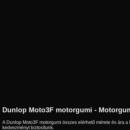
Új
Az ár 1 db gumiabroncsot tartalmaz
Dunlop
Nem elérhető
90/80R17
Első
Verseny
Tömlő nélküli
79 890 Ft
Dunlop
Moto3F
motorgumi - Motorgu
A Dunlop Moto3F motorgumi összes elérhető mérete és ára 
kedvezményt biztosítunk.