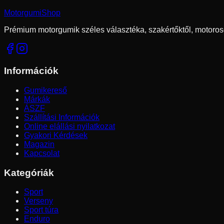
Motorgumi
Shop
Prémium motorgumik széles választéka, szakértőktől, motoros
Információk
Gumikereső
Márkák
ÁSZF
Szállítási Információk
Online elállási nyilatkozat
Gyakori Kérdések
Magazin
Kapcsolat
Kategóriák
Sport
Verseny
Sport túra
Enduro