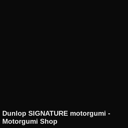
Új
Az ár 1 db gumiabroncsot tartalmaz
Dunlop
Nem elérhető
205/65R15
92
T
Hátsó
Chopper/Cruiser
Tömlő nélküli
68 590 Ft
Dunlop
SIGNATURE
motorgumi -
Motorgumi Shop