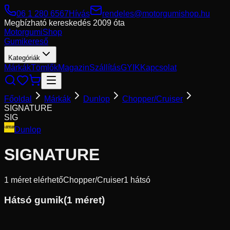
06 1 280 6567
Hívás
rendeles@motorgumishop.hu
Megbízható kereskedés
2009 óta
Motorgumi
Shop
Gumikereső
Kategóriák
Márkák
Tömlők
Magazin
Szállítás
GYIK
Kapcsolat
Főoldal
Márkák
Dunlop
Chopper/Cruiser
SIGNATURE
SIG
Dunlop
SIGNATURE
1
méret elérhető
Chopper/Cruiser
1
hátsó
Hátsó gumik
(
1
méret)