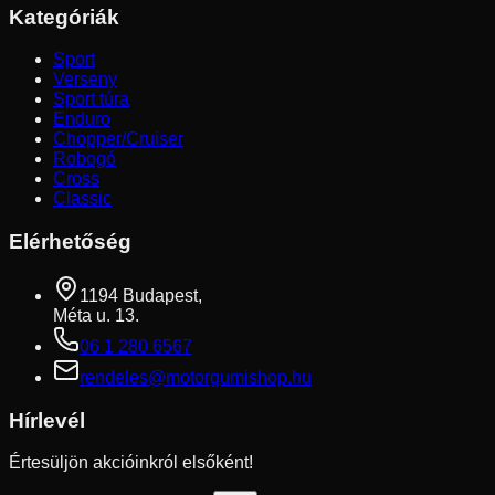
Kategóriák
Sport
Verseny
Sport túra
Enduro
Chopper/Cruiser
Robogó
Cross
Classic
Elérhetőség
1194 Budapest,
Méta u. 13.
06 1 280 6567
rendeles@motorgumishop.hu
Hírlevél
Értesüljön akcióinkról elsőként!