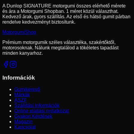
A Dunlop SIGNATURE motorgumi összes elérhető mérete
és ára a Motorgumi Shopban.
1 méret közül választhat.
Kedvező árak, gyors szállítás. Az első és hátsó gumit párban
rendelve kedvezményt biztosítunk.
Motorgumi
Shop
Prémium motorgumik széles választéka, szakértőktől,
motorosoknak. Nálunk megtalálod a tökéletes tapadást
minden kanyarhoz.
Információk
Gumikereső
Márkák
ÁSZF
Szállítási Információk
Online elállási nyilatkozat
Gyakori Kérdések
Magazin
Kapcsolat