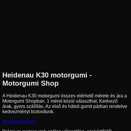
Új
Az ár 1 db gumiabroncsot tartalmaz
Heidenau
Külső raktár
2.50-16
31
B
Pozíció n.a.
Robogó
Tömlős
18 890 Ft
Heidenau
K30
motorgumi -
Motorgumi Shop
A Heidenau K30 motorgumi összes elérhető mérete és ára a
Motorgumi Shopban.
1 méret közül választhat.
Kedvező
árak, gyors szállítás. Az első és hátsó gumit párban rendelve
kedvezményt biztosítunk.
Motorgumi
Shop