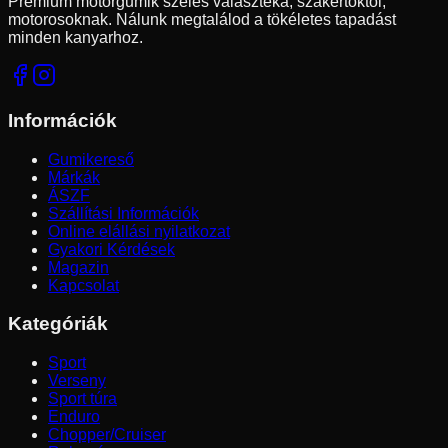
Prémium motorgumik széles választéka, szakértőktől,
motorosoknak. Nálunk megtalálod a tökéletes tapadást
minden kanyarhoz.
Információk
Gumikereső
Márkák
ÁSZF
Szállítási Információk
Online elállási nyilatkozat
Gyakori Kérdések
Magazin
Kapcsolat
Kategóriák
Sport
Verseny
Sport túra
Enduro
Chopper/Cruiser