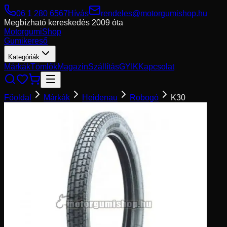
06 1 280 6567
Hívás
rendeles@motorgumishop.hu
Megbízható kereskedés
2009 óta
Motorgumi
Shop
Gumikereső
Kategóriák
Márkák
Tömlők
Magazin
Szállítás
GYIK
Kapcsolat
Főoldal
Márkák
Heidenau
Robogó
K30