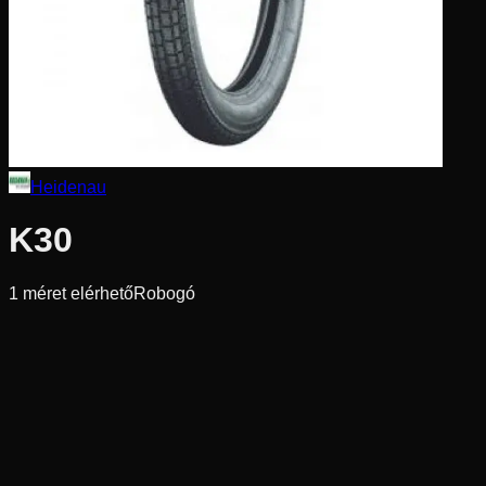
Heidenau
K30
1
méret elérhető
Robogó