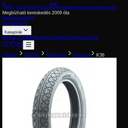
06 1 280 6567
Hívás
rendeles@motorgumishop.hu
Megbízható kereskedés
2009 óta
Motorgumi
Shop
Gumikereső
Kategóriák
Márkák
Tömlők
Magazin
Szállítás
GYIK
Kapcsolat
Főoldal
Márkák
Heidenau
Robogó
K36