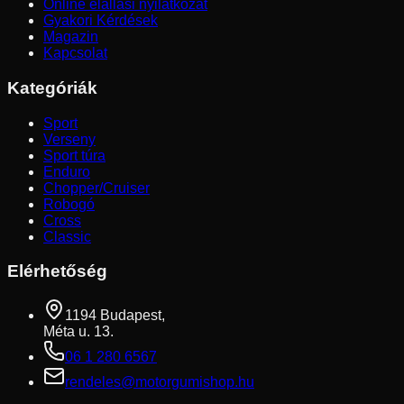
Online elállási nyilatkozat
Gyakori Kérdések
Magazin
Kapcsolat
Kategóriák
Sport
Verseny
Sport túra
Enduro
Chopper/Cruiser
Robogó
Cross
Classic
Elérhetőség
1194 Budapest,
Méta u. 13.
06 1 280 6567
rendeles@motorgumishop.hu