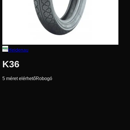
Heidenau
K36
5
méret elérhető
Robogó