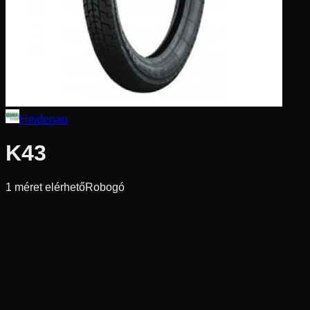
Heidenau
K43
1
méret elérhető
Robogó