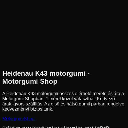
Új
Az ár 1 db gumiabroncsot tartalmaz
Heidenau
Külső raktár
2.75-16
46
P
Pozíció n.a.
Robogó
Tömlős
20 490 Ft
Heidenau
K43
motorgumi -
Motorgumi Shop
A Heidenau K43 motorgumi összes elérhető mérete és ára a
Motorgumi Shopban.
1 méret közül választhat.
Kedvező
árak, gyors szállítás. Az első és hátsó gumit párban rendelve
kedvezményt biztosítunk.
Motorgumi
Shop