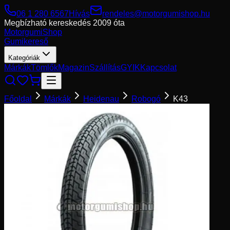
06 1 280 6567
Hívás
rendeles@motorgumishop.hu
Megbízható kereskedés
2009 óta
Motorgumi
Shop
Gumikereső
Kategóriák
Márkák
Tömlők
Magazin
Szállítás
GYIK
Kapcsolat
Főoldal
Márkák
Heidenau
Robogó
K43