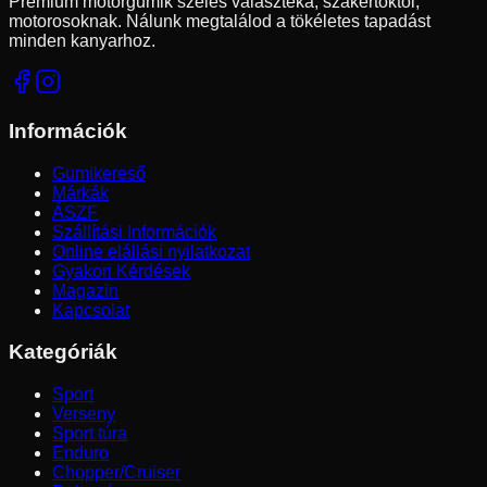
Prémium motorgumik széles választéka, szakértőktől,
motorosoknak. Nálunk megtalálod a tökéletes tapadást
minden kanyarhoz.
Információk
Gumikereső
Márkák
ÁSZF
Szállítási Információk
Online elállási nyilatkozat
Gyakori Kérdések
Magazin
Kapcsolat
Kategóriák
Sport
Verseny
Sport túra
Enduro
Chopper/Cruiser