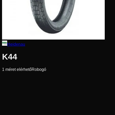
Heidenau
K44
1
méret elérhető
Robogó