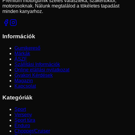
Prémium motorgumik széles választéka, szakértőktől,
motorosoknak. Nálunk megtalálod a tökéletes tapadást
minden kanyarhoz.
Információk
Gumikereső
Márkák
ÁSZF
Szállítási Információk
Online elállási nyilatkozat
Gyakori Kérdések
Magazin
Kapcsolat
Kategóriák
Sport
Verseny
Sport túra
Enduro
Chopper/Cruiser