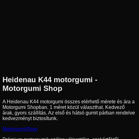
Új
Az ár 1 db gumiabroncsot tartalmaz
Heidenau
Külső raktár
90/90-18
51
S
Pozíció n.a.
Robogó
Tömlő nélküli
34 590 Ft
Heidenau
K44
motorgumi -
Motorgumi Shop
A Heidenau K44 motorgumi összes elérhető mérete és ára a
Motorgumi Shopban.
1 méret közül választhat.
Kedvező
árak, gyors szállítás. Az első és hátsó gumit párban rendelve
kedvezményt biztosítunk.
Motorgumi
Shop