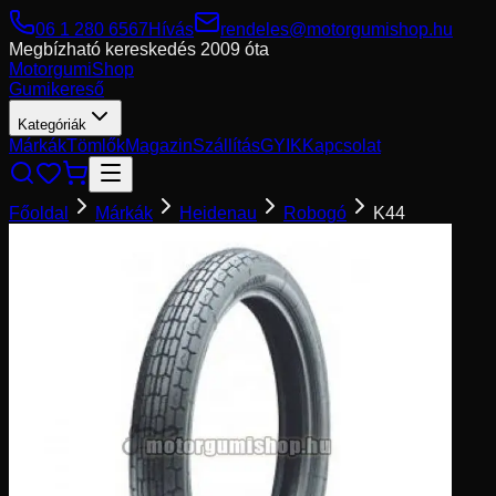
06 1 280 6567
Hívás
rendeles@motorgumishop.hu
Megbízható kereskedés
2009 óta
Motorgumi
Shop
Gumikereső
Kategóriák
Márkák
Tömlők
Magazin
Szállítás
GYIK
Kapcsolat
Főoldal
Márkák
Heidenau
Robogó
K44