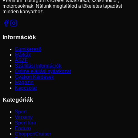
Prémium motorgumik széles választéka, szakértőktől,
motorosoknak. Nálunk megtalálod a tökéletes tapadást
minden kanyarhoz.
Információk
Gumikereső
Márkák
ÁSZF
Szállítási Információk
Online elállási nyilatkozat
Gyakori Kérdések
Magazin
Kapcsolat
Kategóriák
Sport
Verseny
Sport túra
Enduro
Chopper/Cruiser