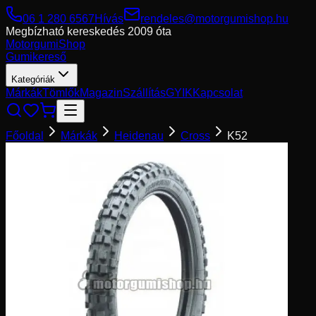
06 1 280 6567
Hívás
rendeles@motorgumishop.hu
Megbízható kereskedés
2009 óta
Motorgumi
Shop
Gumikereső
Kategóriák
Márkák
Tömlők
Magazin
Szállítás
GYIK
Kapcsolat
Főoldal
Márkák
Heidenau
Cross
K52