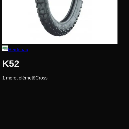
Heidenau
K52
1
méret elérhető
Cross