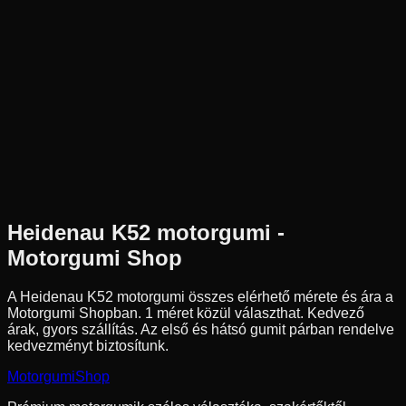
Új
Az ár 1 db gumiabroncsot tartalmaz
Heidenau
Külső raktár
2.50-16
46
M
Pozíció n.a.
Cross
Tömlős
23 490 Ft
Heidenau
K52
motorgumi -
Motorgumi Shop
A Heidenau K52 motorgumi összes elérhető mérete és ára a
Motorgumi Shopban.
1 méret közül választhat.
Kedvező
árak, gyors szállítás. Az első és hátsó gumit párban rendelve
kedvezményt biztosítunk.
Motorgumi
Shop