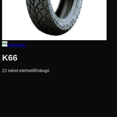
Heidenau
K66
22
méret elérhető
Robogó