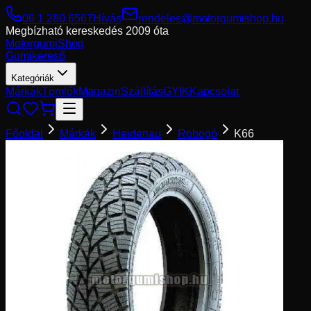
06 1 280 6567
Hívás
rendeles@motorgumishop.hu
Megbízható kereskedés
2009 óta
Motorgumi
Shop
Gumikereső
Kategóriák
Márkák
Tömlők
Magazin
Szállítás
GYIK
Kapcsolat
Főoldal
Márkák
Heidenau
Robogó
K66