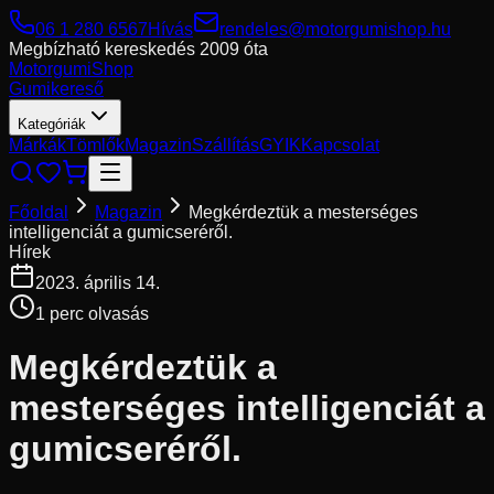
06 1 280 6567
Hívás
rendeles@motorgumishop.hu
Megbízható kereskedés
2009 óta
Motorgumi
Shop
Gumikereső
Kategóriák
Márkák
Tömlők
Magazin
Szállítás
GYIK
Kapcsolat
Főoldal
Magazin
Megkérdeztük a mesterséges
intelligenciát a gumicseréről.
Hírek
2023. április 14.
1
perc olvasás
Megkérdeztük a
mesterséges intelligenciát a
gumicseréről.