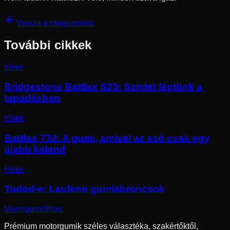
Vissza a magazinhoz
További cikkek
Hírek
Bridgestone Battlax S23: Szintet léptünk a
tapadásban
Hírek
Battlax T32: A gumi, amivel az eső csak egy
újabb kaland
Hírek
Tudod-e: Laufenn gumiabroncsok
Motorgumi
Shop
Prémium motorgumik széles választéka, szakértőktől,