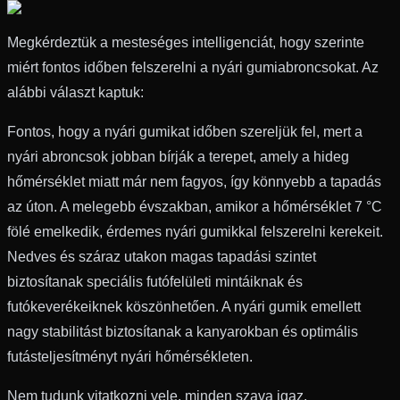
Megkérdeztük a mesteséges intelligenciát, hogy szerinte
miért fontos időben felszerelni a nyári gumiabroncsokat. Az
alábbi választ kaptuk:
Fontos, hogy a nyári gumikat időben szereljük fel, mert a
nyári abroncsok jobban bírják a terepet, amely a hideg
hőmérséklet miatt már nem fagyos, így könnyebb a tapadás
az úton. A melegebb évszakban, amikor a hőmérséklet 7 °C
fölé emelkedik, érdemes nyári gumikkal felszerelni kerekeit.
Nedves és száraz utakon magas tapadási szintet
biztosítanak speciális futófelületi mintáiknak és
futókeverékeiknek köszönhetően. A nyári gumik emellett
nagy stabilitást biztosítanak a kanyarokban és optimális
futásteljesítményt nyári hőmérsékleten.
Nem tudunk vitatkozni vele, minden szava igaz.