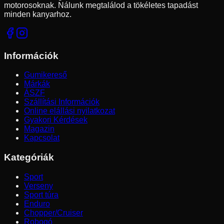
motorosoknak. Nálunk megtalálod a tökéletes tapadást
minden kanyarhoz.
Információk
Gumikereső
Márkák
ÁSZF
Szállítási Információk
Online elállási nyilatkozat
Gyakori Kérdések
Magazin
Kapcsolat
Kategóriák
Sport
Verseny
Sport túra
Enduro
Chopper/Cruiser
Robogó