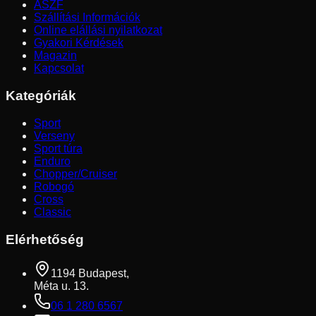
ÁSZF
Szállítási Információk
Online elállási nyilatkozat
Gyakori Kérdések
Magazin
Kapcsolat
Kategóriák
Sport
Verseny
Sport túra
Enduro
Chopper/Cruiser
Robogó
Cross
Classic
Elérhetőség
1194 Budapest,
Méta u. 13.
06 1 280 6567