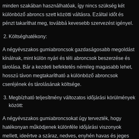
minden szakában használhatóak, így nincs szükség két
különböző abroncs szett közötti váltásra. Ezáltal időt és
pénzt takaríthat meg, továbbá kevesebb szervezést igényel.
Költséghatékony:
A négyévszakos gumiabroncsok gazdaságosabb megoldást
kínálnak, mint külön nyári és téli abroncsok beszerzése és
tárolása. Bár a kezdeti befektetés némileg magasabb lehet,
hosszú távon megtakarítható a különböző abroncsok
cseréjének és tárolásának költsége.
Megbízható teljesítmény változatos időjárási körülmények
között:
A négyévszakos gumiabroncsokat úgy tervezték, hogy
hatékonyan működjenek különféle időjárási viszonyok
mellett, ideértve a száraz, nedves, enyhén havas és jeges