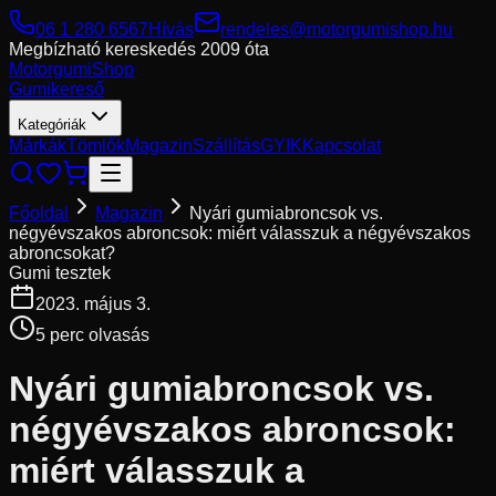
06 1 280 6567
Hívás
rendeles@motorgumishop.hu
Megbízható kereskedés
2009 óta
Motorgumi
Shop
Gumikereső
Kategóriák
Márkák
Tömlők
Magazin
Szállítás
GYIK
Kapcsolat
Főoldal
Magazin
Nyári gumiabroncsok vs.
négyévszakos abroncsok: miért válasszuk a négyévszakos
abroncsokat?
Gumi tesztek
2023. május 3.
5
perc olvasás
Nyári gumiabroncsok vs.
négyévszakos abroncsok:
miért válasszuk a