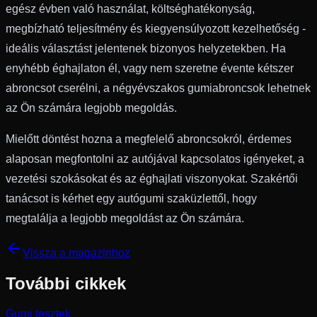
egész évben való használat, költséghatékonyság,
megbízható teljesítmény és kiegyensúlyozott kezelhetőség -
ideális választást jelentenek bizonyos helyzetekben. Ha
enyhébb éghajlaton él, vagy nem szeretne évente kétszer
abroncsot cserélni, a négyévszakos gumiabroncsok lehetnek
az Ön számára legjobb megoldás.
Mielőtt döntést hozna a megfelelő abroncsokról, érdemes
alaposan megfontolni az autójával kapcsolatos igényeket, a
vezetési szokásokat és az éghajlati viszonyokat. Szakértői
tanácsot is kérhet egy autógumi szaküzlettől, hogy
megtalálja a legjobb megoldást az Ön számára.
Vissza a magazinhoz
További cikkek
Gumi tesztek