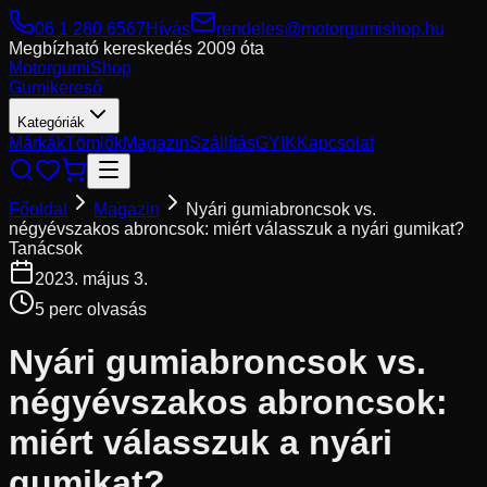
06 1 280 6567
Hívás
rendeles@motorgumishop.hu
Megbízható kereskedés
2009 óta
Motorgumi
Shop
Gumikereső
Kategóriák
Márkák
Tömlők
Magazin
Szállítás
GYIK
Kapcsolat
Főoldal
Magazin
Nyári gumiabroncsok vs.
négyévszakos abroncsok: miért válasszuk a nyári gumikat?
Tanácsok
2023. május 3.
5
perc olvasás
Nyári gumiabroncsok vs.
négyévszakos abroncsok:
miért válasszuk a nyári
gumikat?