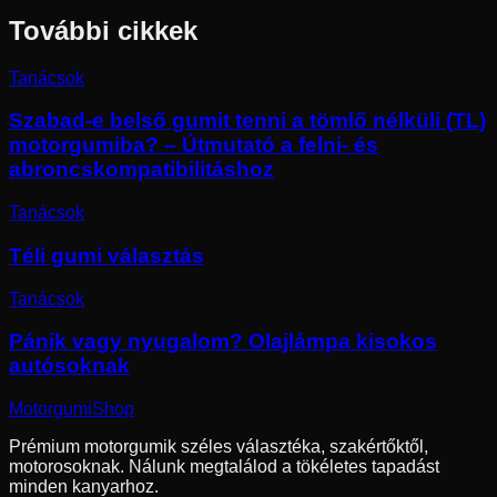
További cikkek
Tanácsok
Szabad-e belső gumit tenni a tömlő nélküli (TL)
motorgumiba? – Útmutató a felni- és
abroncskompatibilitáshoz
Tanácsok
Téli gumi választás
Tanácsok
Pánik vagy nyugalom? Olajlámpa kisokos
autósoknak
Motorgumi
Shop
Prémium motorgumik széles választéka, szakértőktől,
motorosoknak. Nálunk megtalálod a tökéletes tapadást
minden kanyarhoz.