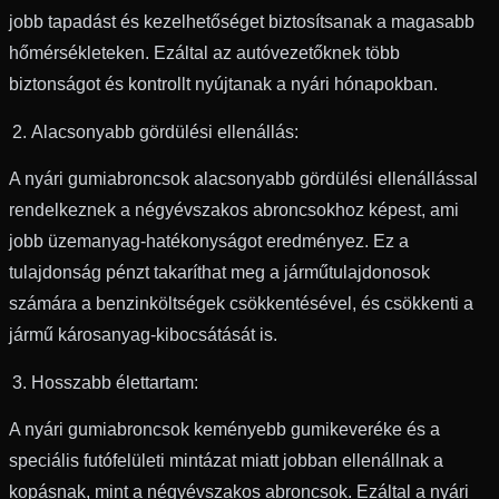
jobb tapadást és kezelhetőséget biztosítsanak a magasabb
hőmérsékleteken. Ezáltal az autóvezetőknek több
biztonságot és kontrollt nyújtanak a nyári hónapokban.
Alacsonyabb gördülési ellenállás:
A nyári gumiabroncsok alacsonyabb gördülési ellenállással
rendelkeznek a négyévszakos abroncsokhoz képest, ami
jobb üzemanyag-hatékonyságot eredményez. Ez a
tulajdonság pénzt takaríthat meg a járműtulajdonosok
számára a benzinköltségek csökkentésével, és csökkenti a
jármű károsanyag-kibocsátását is.
Hosszabb élettartam:
A nyári gumiabroncsok keményebb gumikeveréke és a
speciális futófelületi mintázat miatt jobban ellenállnak a
kopásnak, mint a négyévszakos abroncsok. Ezáltal a nyári