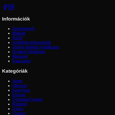
Információk
Gumikereső
Márkák
ÁSZF
Szállítási Információk
Online elállási nyilatkozat
Gyakori Kérdések
Magazin
Kapcsolat
Kategóriák
Sport
Verseny
Sport túra
Enduro
Chopper/Cruiser
Robogó
Cross
Classic