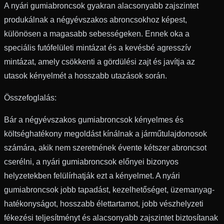
A nyári gumiabroncsok gyakran alacsonyabb zajszintet
produkálnak a négyévszakos abroncsokhoz képest,
különösen a magasabb sebességeken. Ennek oka a
speciális futófelületi mintázat és a kevésbé agresszív
mintázat, amely csökkenti a gördülési zajt és javítja az
utasok kényelmét a hosszabb utazások során.
Összefoglalás:
Bár a négyévszakos gumiabroncsok kényelmes és
költséghatékony megoldást kínálnak a járműtulajdonosok
számára, akik nem szeretnének évente kétszer abroncsot
cserélni, a nyári gumiabroncsok előnyei bizonyos
helyzetekben felülírhatják ezt a kényelmet. A nyári
gumiabroncsok jobb tapadást, kezelhetőséget, üzemanyag-
hatékonyságot, hosszabb élettartamot, jobb vészhelyzeti
fékezési teljesítményt és alacsonyabb zajszintet biztosítanak