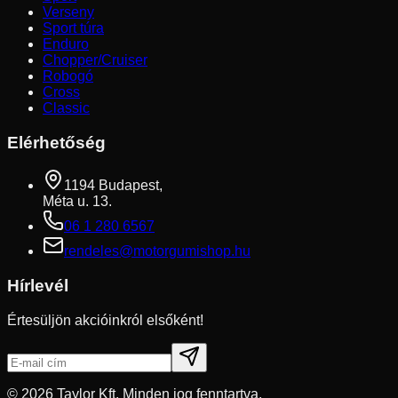
Verseny
Sport túra
Enduro
Chopper/Cruiser
Robogó
Cross
Classic
Elérhetőség
1194 Budapest,
Méta u. 13.
06 1 280 6567
rendeles@motorgumishop.hu
Hírlevél
Értesüljön akcióinkról elsőként!
©
2026
Taylor Kft. Minden jog fenntartva.