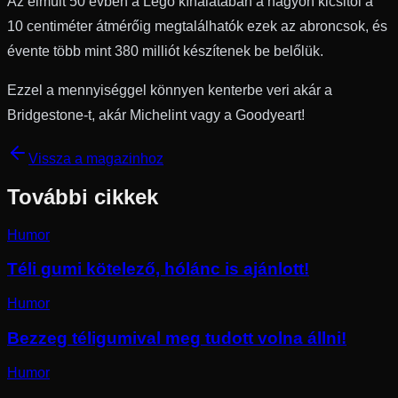
Az elmúlt 50 évben a Lego kínálatában a nagyon kicsitől a
10 centiméter átmérőig megtalálhatók ezek az abroncsok, és
évente több mint 380 milliót készítenek be belőlük.
Ezzel a mennyiséggel könnyen kenterbe veri akár a
Bridgestone-t, akár Michelint vagy a Goodyeart!
Vissza a magazinhoz
További cikkek
Humor
Téli gumi kötelező, hólánc is ajánlott!
Humor
Bezzeg téligumival meg tudott volna állni!
Humor