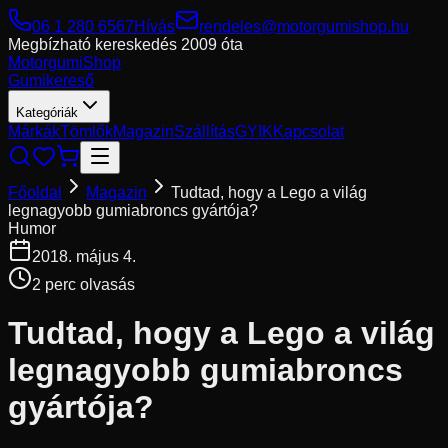
06 1 280 6567
Hívás
rendeles@motorgumishop.hu
Megbízható kereskedés
2009 óta
Motorgumi
Shop
Gumikereső
Kategóriák
Márkák
Tömlők
Magazin
Szállítás
GYIK
Kapcsolat
Főoldal
Magazin
Tudtad, hogy a Lego a világ
legnagyobb gumiabroncs gyártója?
Humor
2018. május 4.
2
perc olvasás
Tudtad, hogy a Lego a világ
legnagyobb gumiabroncs
gyártója?