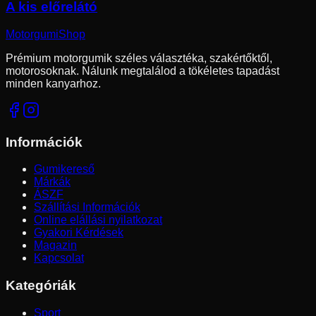
A kis előrelátó
Motorgumi
Shop
Prémium motorgumik széles választéka, szakértőktől,
motorosoknak. Nálunk megtalálod a tökéletes tapadást
minden kanyarhoz.
Információk
Gumikereső
Márkák
ÁSZF
Szállítási Információk
Online elállási nyilatkozat
Gyakori Kérdések
Magazin
Kapcsolat
Kategóriák
Sport