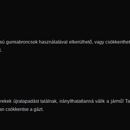
sú gumiabroncsok használatával elkerülhető, vagy csökkenthető
.
kek újratapadást találnak, irányíthatatlanná válik a jármű! T
an csökkentse a gázt.