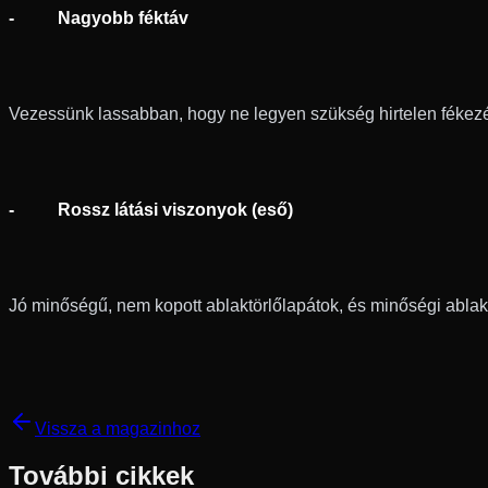
- Nagyobb féktáv
Vezessünk lassabban, hogy ne legyen szükség hirtelen fékez
- Rossz látási viszonyok (eső)
Jó minőségű, nem kopott ablaktörlőlapátok, és minőségi abla
Vissza a magazinhoz
További cikkek