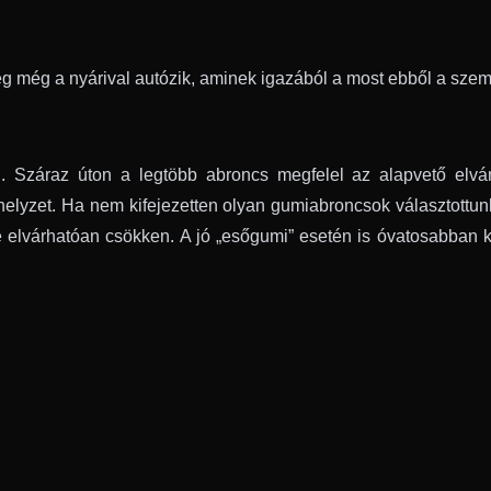
bbség még a nyárival autózik, aminek igazából a most ebből a sze
 Száraz úton a legtöbb abroncs megfelel az alapvető elvárá
helyzet. Ha nem kifejezetten olyan gumiabroncsok választottunk
 elvárhatóan csökken. A jó „esőgumi” esetén is óvatosabban k