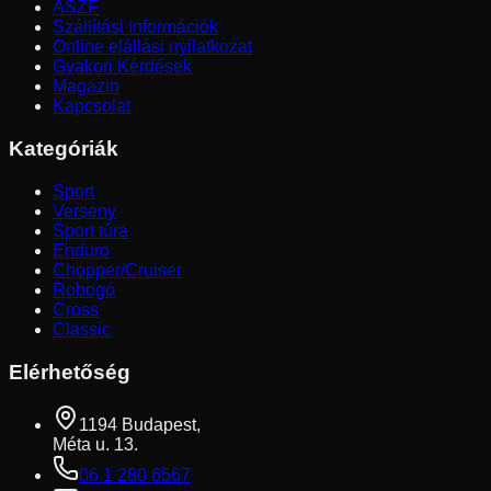
ÁSZF
Szállítási Információk
Online elállási nyilatkozat
Gyakori Kérdések
Magazin
Kapcsolat
Kategóriák
Sport
Verseny
Sport túra
Enduro
Chopper/Cruiser
Robogó
Cross
Classic
Elérhetőség
1194 Budapest,
Méta u. 13.
06 1 280 6567