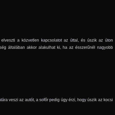
lveszti a közvetlen kapcsolatot az úttal, és úszik az úton
nség általában akkor alakulhat ki, ha az ésszerűnél nagyobb
ára veszi az autót, a sofőr pedig úgy érzi, hogy úszik az kocsi