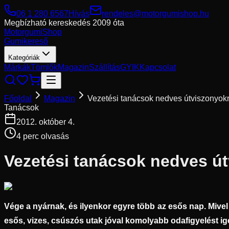
06 1 280 6567
Hívás
rendeles@motorgumishop.hu
Megbízható kereskedés
2009 óta
Motorgumi
Shop
Gumikereső
Kategóriák
Márkák
Tömlők
Magazin
Szállítás
GYIK
Kapcsolat
Főoldal
Magazin
Vezetési tanácsok nedves útviszonyok
Tanácsok
2012. október 4.
4
perc olvasás
Vezetési tanácsok nedves ú
Vége a nyárnak, és ilyenkor egyre több az esős nap. Mive
esős, vizes, csúszós utak jóval komolyabb odafigyelést i