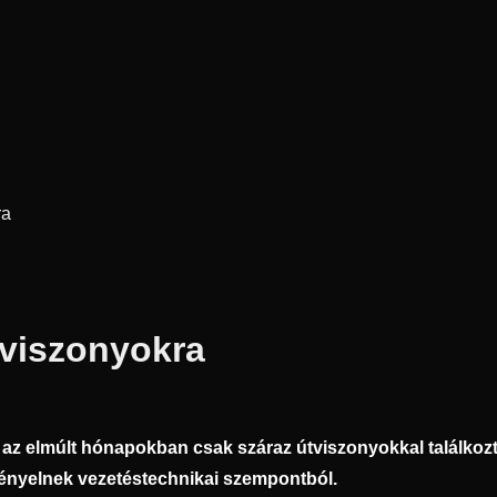
ra
tviszonyokra
l az elmúlt hónapokban csak száraz útviszonyokkal találkoz
gényelnek vezetéstechnikai szempontból.