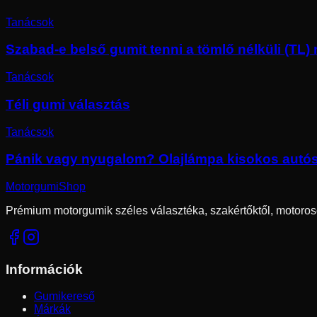
Tanácsok
Szabad-e belső gumit tenni a tömlő nélküli (TL
Tanácsok
Téli gumi választás
Tanácsok
Pánik vagy nyugalom? Olajlámpa kisokos autó
Motorgumi
Shop
Prémium motorgumik széles választéka, szakértőktől, motoros
Információk
Gumikereső
Márkák