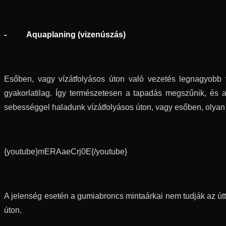
- Aquaplaning (vizenúszás)
Esőben, vagy vízátfolyásos úton való vezetés legnagyobb v
gyakorlatilag. Így természetesen a tapadás megszűnik, és a
sebességgel haladunk vízátfolyásos úton, vagy esőben, olyan
{youtube}mERAaeCrj0E{/youtube}
A jelenség esetén a gumiabroncs mintaárkai nem tudják az úttes
úton.