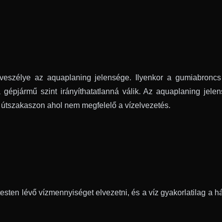
eszélye az aquaplaning jelensége. Ilyenkor a gumiabroncs e
 gépjármű szint irányíthatatlanná válik. Az aquaplaning jele
 útszakaszon ahol nem megfelelő a vízelvezetés.
ten lévő vízmennyiséget elvezetni, és a víz gyakorlatilag a hát