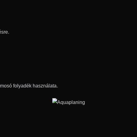
ésre.
kmosó folyadék használata.