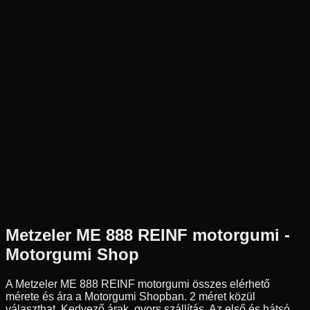
Új
Az ár 1 db gumiabroncsot tartalmaz
Metzeler
Külső raktár
170/60R17
78
V
Hátsó
Chopper/Cruiser
Tömlő nélküli
98 290 Ft
Metzeler
ME 888 REINF
motorgumi -
Motorgumi Shop
A Metzeler ME 888 REINF motorgumi összes elérhető
mérete és ára a Motorgumi Shopban.
2 méret közül
választhat.
Kedvező árak, gyors szállítás. Az első és hátsó