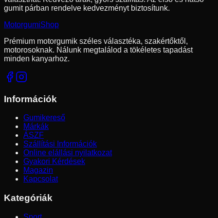
gumit párban rendelve kedvezményt biztosítunk.
Motorgumi
Shop
Prémium motorgumik széles választéka, szakértőktől,
motorosoknak. Nálunk megtalálod a tökéletes tapadást
minden kanyarhoz.
Információk
Gumikereső
Márkák
ÁSZF
Szállítási Információk
Online elállási nyilatkozat
Gyakori Kérdések
Magazin
Kapcsolat
Kategóriák
Sport