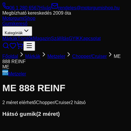
06 1 280 6567
Hívás
rendeles@motorgumishop.hu
Megbízható kereskedés
2009 óta
Motorgumi
Shop
Gumikereső
Kategóriák
Márkák
Tömlők
Magazin
Szállítás
GYIK
Kapcsolat
Főoldal
Márkák
Metzeler
Chopper/Cruiser
ME
888 REINF
ME
Metzeler
ME 888 REINF
2
méret elérhető
Chopper/Cruiser
2
hátsó
Hátsó gumik
(
2
méret)