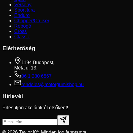
Verseny
Sport túra
Enduro
Chopper/Cruiser
Robogó
Cross
Classic
Elérhetőség
1194 Budapest,
Méta u. 13.
06 1 280 6567
rendeles@motorgumishop.hu
Hírlevél
Értesüljön akcióinkról elsőként!
©
2026
Taylor Kft. Minden jog fenntartva.