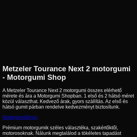
Az ár 1 db gumiabroncsot tartalmaz
Metzeler
Külső raktár
5
(
1
)
150/70R18
70
W
Hátsó
Enduro
Tömlő nélküli
66 790 Ft
Metzeler
Tourance Next 2
motorgumi
- Motorgumi Shop
A Metzeler Tourance Next 2 motorgumi összes elérhető
mérete és ára a Motorgumi Shopban.
1 első és 2 hátsó méret
közül választhat.
Kedvező árak, gyors szállítás. Az első és
hátsó gumit párban rendelve kedvezményt biztosítunk.
Motorgumi
Shop
Prémium motorgumik széles választéka, szakértőktől,
motorosoknak. Nálunk megtalálod a tökéletes tapadást