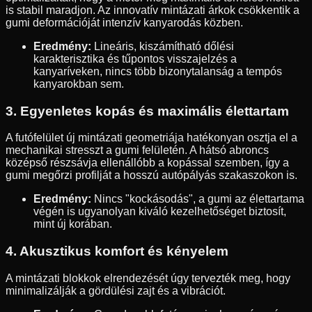
is stabil maradjon. Az innovatív mintázati árkok csökkentik a
gumi deformációját intenzív kanyarodás közben.
Eredmény:
Lineáris, kiszámítható dőlési
karakterisztika és tűpontos visszajelzés a
kanyaríveken, nincs több bizonytalanság a tempós
kanyarokban sem.
3. Egyenletes kopás és maximális élettartam
A futófelület új mintázati geometriája hatékonyan osztja el a
mechanikai stresszt a gumi felületén. A hátsó abroncs
középső részsávja ellenállóbb a kopással szemben, így a
gumi megőrzi profilját a hosszú autópályás szakaszokon is.
Eredmény:
Nincs "kockásodás", a gumi az élettartama
végén is ugyanolyan kiváló kezelhetőséget biztosít,
mint új korában.
4. Akusztikus komfort és kényelem
A mintázati blokkok elrendezését úgy tervezték meg, hogy
minimalizálják a gördülési zajt és a vibrációt.