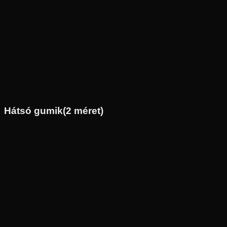
Az ár 1 db gumiabroncsot tartalmaz
Metzeler
Külső raktár
5
(
1
)
120/70R19
60
V
Első
Enduro
Tömlő nélküli
53 190 Ft
Hátsó gumik
(
2
méret)
Új