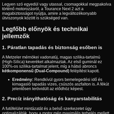
Legyen szó egyedül vagy utassal, csomagokkal megpakolva
történő motorozásról, a Tourance Next 2 azt a
magabiztosságot nyújtja, amire a legváltozékonyabb
útviszonyok között is szükséged van.
Legfőbb előnyök és technikai
jellemzők
1. Páratlan tapadás és biztonság esőben is
A Metzeler mérnökei vadonatúj, magas szilika-tartalmú
(High-Silica) keveréket alkalmaztak. Az első guminál ez
100%-os szilika-tartalmat jelent, míg a hátsó abroncs
kétkomponensű (Dual-Compound)
felépítést kapott.
Eredmény:
Rendkívül gyors bemelegedési idő és
kimagasló tapadás vizes, csúszós aszfalton is. A fékút
jelentősen lerövidült az elődhöz képest.
2. Precíz irányíthatóság és kanyarstabilitás
A futófelület mintázatát és a belső szerkezetet úgy
optimalizálták, hogy a motor még maximális terhelés mellett