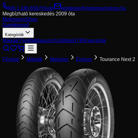
06 1 280 6567
Hívás
rendeles@motorgumishop.hu
Megbízható kereskedés
2009 óta
Motorgumi
Shop
Gumikereső
Kategóriák
Márkák
Tömlők
Magazin
Szállítás
GYIK
Kapcsolat
Főoldal
Márkák
Metzeler
Enduro
Tourance Next 2