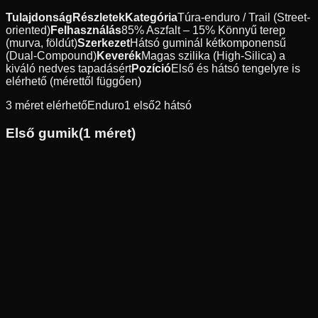
Tulajdonság
Részletek
Kategória
Túra-enduro / Trail (Street-
oriented)
Felhasználás
85% Aszfalt – 15% Könnyű terep
(murva, földút)
Szerkezet
Hátsó guminál kétkomponensű
(Dual-Compound)
Keverék
Magas szilika (High-Silica) a
kiváló nedves tapadásért
Pozíció
Első és hátsó tengelyre is
elérhető (mérettől függően)
3
méret elérhető
Enduro
1
első
2
hátsó
Első gumik
(
1
méret)
Új