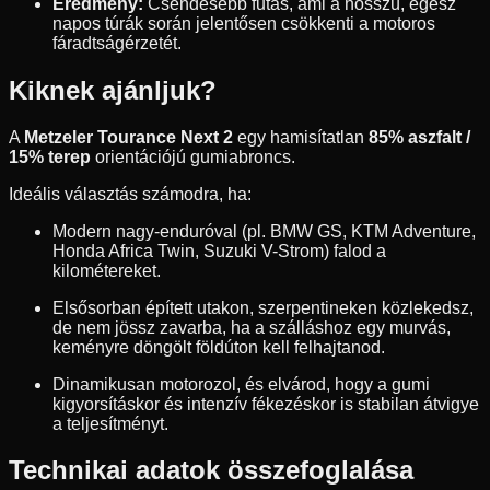
Eredmény:
Csendesebb futás, ami a hosszú, egész
napos túrák során jelentősen csökkenti a motoros
fáradtságérzetét.
Kiknek ajánljuk?
A
Metzeler Tourance Next 2
egy hamisítatlan
85% aszfalt /
15% terep
orientációjú gumiabroncs.
Ideális választás számodra, ha:
Modern nagy-enduróval (pl. BMW GS, KTM Adventure,
Honda Africa Twin, Suzuki V-Strom) falod a
kilométereket.
Elsősorban épített utakon, szerpentineken közlekedsz,
de nem jössz zavarba, ha a szálláshoz egy murvás,
keményre döngölt földúton kell felhajtanod.
Dinamikusan motorozol, és elvárod, hogy a gumi
kigyorsításkor és intenzív fékezéskor is stabilan átvigye
a teljesítményt.
Technikai adatok összefoglalása