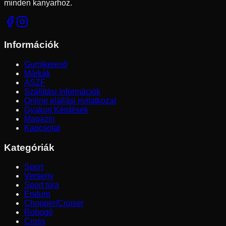
minden kanyarhoz.
Információk
Gumikereső
Márkák
ÁSZF
Szállítási Információk
Online elállási nyilatkozat
Gyakori Kérdések
Magazin
Kapcsolat
Kategóriák
Sport
Verseny
Sport túra
Enduro
Chopper/Cruiser
Robogó
Cross