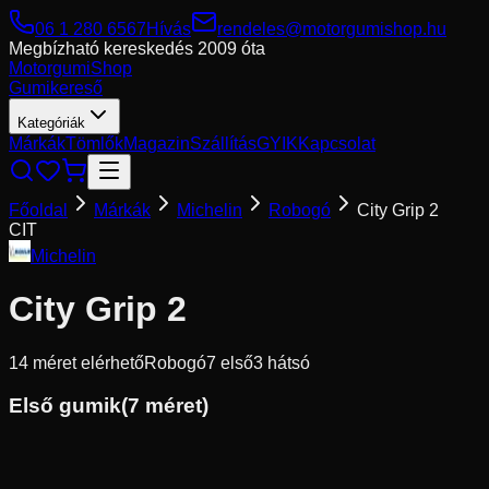
06 1 280 6567
Hívás
rendeles@motorgumishop.hu
Megbízható kereskedés
2009 óta
Motorgumi
Shop
Gumikereső
Kategóriák
Márkák
Tömlők
Magazin
Szállítás
GYIK
Kapcsolat
Főoldal
Márkák
Michelin
Robogó
City Grip 2
CIT
Michelin
City Grip 2
14
méret elérhető
Robogó
7
első
3
hátsó
Első gumik
(
7
méret)