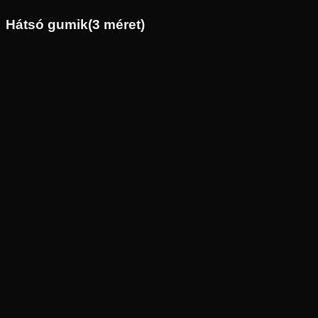
Hátsó gumik
(
3
méret)
Új
Az ár 1 db gumiabroncsot tartalmaz
Michelin
Külső raktár
150/70-13
64
S
Hátsó
Robogó
Tömlő nélküli
31 490 Ft