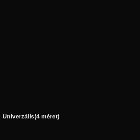
Új
Az ár 1 db gumiabroncsot tartalmaz
Michelin
Külső raktár
150/70-14
66
S
Hátsó
Robogó
Tömlő nélküli
35 190 Ft
Univerzális
(
4
méret)