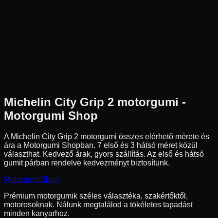
Az ár 1 db gumiabroncsot tartalmaz
Michelin
Külső raktár
120/80-16
60
S
Első/Hátsó
Robogó
Tömlő nélküli
29 290 Ft
Michelin
City Grip 2
motorgumi -
Motorgumi Shop
A Michelin City Grip 2 motorgumi összes elérhető mérete és
ára a Motorgumi Shopban.
7 első és 3 hátsó méret közül
választhat.
Kedvező árak, gyors szállítás. Az első és hátsó
gumit párban rendelve kedvezményt biztosítunk.
Motorgumi
Shop
Prémium motorgumik széles választéka, szakértőktől,
motorosoknak. Nálunk megtalálod a tökéletes tapadást
minden kanyarhoz.