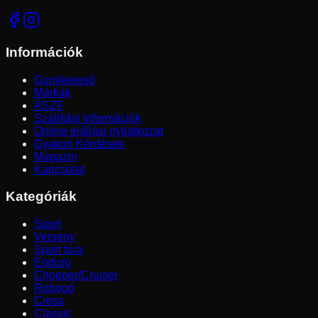
Információk
Gumikereső
Márkák
ÁSZF
Szállítási Információk
Online elállási nyilatkozat
Gyakori Kérdések
Magazin
Kapcsolat
Kategóriák
Sport
Verseny
Sport túra
Enduro
Chopper/Cruiser
Robogó
Cross
Classic