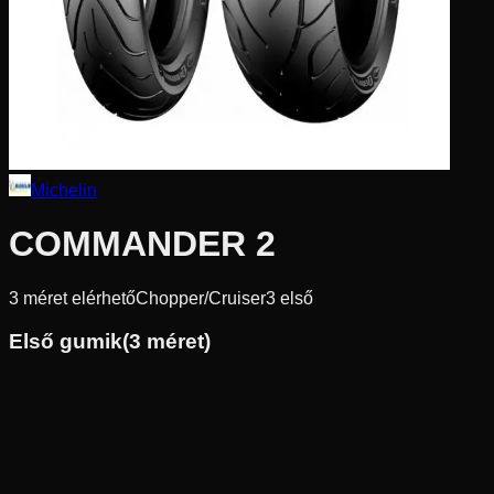
Michelin
COMMANDER 2
3
méret elérhető
Chopper/Cruiser
3
első
Első gumik
(
3
méret)