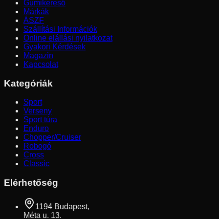
Gumikereső
Márkák
ÁSZF
Szállítási Információk
Online elállási nyilatkozat
Gyakori Kérdések
Magazin
Kapcsolat
Kategóriák
Sport
Verseny
Sport túra
Enduro
Chopper/Cruiser
Robogó
Cross
Classic
Elérhetőség
1194 Budapest,
Méta u. 13.