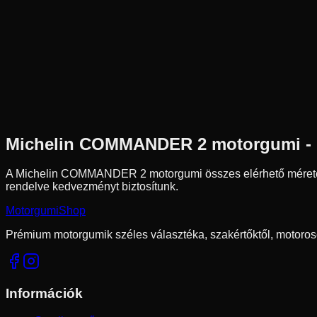
Az ár 1 db gumiabroncsot tartalmaz
Michelin
Külső raktár
140/80B17
69
H
Első
Chopper/Cruiser
Tömlős / Tömlő nélküli
83 890 Ft
Michelin
COMMANDER 2
motorgumi -
A Michelin COMMANDER 2 motorgumi összes elérhető mérete
rendelve kedvezményt biztosítunk.
Motorgumi
Shop
Prémium motorgumik széles választéka, szakértőktől, motoros
Információk