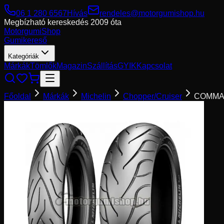
06 1 280 6567
Hívás
rendeles@motorgumishop.hu
Megbízható kereskedés
2009 óta
Motorgumi
Shop
Gumikereső
Kategóriák
Márkák
Tömlők
Magazin
Szállítás
GYIK
Kapcsolat
Főoldal
Márkák
Michelin
Chopper/Cruiser
COMMA