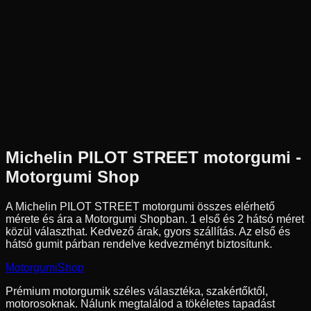
Az ár 1 db gumiabroncsot tartalmaz
Michelin
Külső raktár
2.75-18
42
P
Első/Hátsó
Sport túra
Tömlős / Tömlő nélküli
19 090 Ft
Michelin
PILOT STREET
motorgumi -
Motorgumi Shop
A Michelin PILOT STREET motorgumi összes elérhető
mérete és ára a Motorgumi Shopban.
1 első és 2 hátsó méret
közül választhat.
Kedvező árak, gyors szállítás. Az első és
hátsó gumit párban rendelve kedvezményt biztosítunk.
Motorgumi
Shop
Prémium motorgumik széles választéka, szakértőktől,
motorosoknak. Nálunk megtalálod a tökéletes tapadást