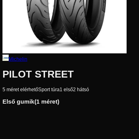
Michelin
PILOT STREET
5
méret elérhető
Sport túra
1
első
2
hátsó
Első gumik
(
1
méret)