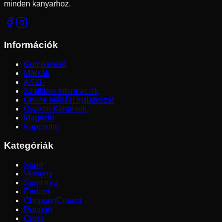
minden kanyarhoz.
Információk
Gumikereső
Márkák
ÁSZF
Szállítási Információk
Online elállási nyilatkozat
Gyakori Kérdések
Magazin
Kapcsolat
Kategóriák
Sport
Verseny
Sport túra
Enduro
Chopper/Cruiser
Robogó
Cross