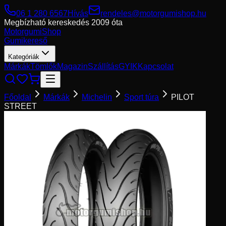
06 1 280 6567
Hívás
rendeles@motorgumishop.hu
Megbízható kereskedés
2009 óta
Motorgumi
Shop
Gumikereső
Kategóriák
Márkák
Tömlők
Magazin
Szállítás
GYIK
Kapcsolat
Főoldal
Márkák
Michelin
Sport túra
PILOT
STREET