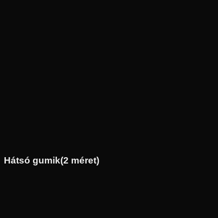
Új
Az ár 1 db gumiabroncsot tartalmaz
Michelin
Készleten
110/70-17
54
S
Első
Sport túra
Tömlős / Tömlő nélküli
35 390 Ft
Hátsó gumik
(
2
méret)