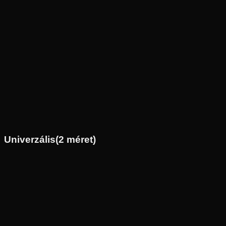
Új
Az ár 1 db gumiabroncsot tartalmaz
Michelin
Külső raktár
110/70-17
54
H
Hátsó
Sport túra
Tömlő nélküli
35 690 Ft
Univerzális
(
2
méret)