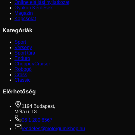
Online elállási nyilatkozat
Gyakori Kérdések
Magazin
Kapcsolat
Kategóriák
Sport
Verseny
Sport túra
Enduro
Chopper/Cruiser
Robogó
Cross
Classic
Elérhetőség
1194 Budapest,
Méta u. 13.
06 1 280 6567
rendeles@motorgumishop.hu