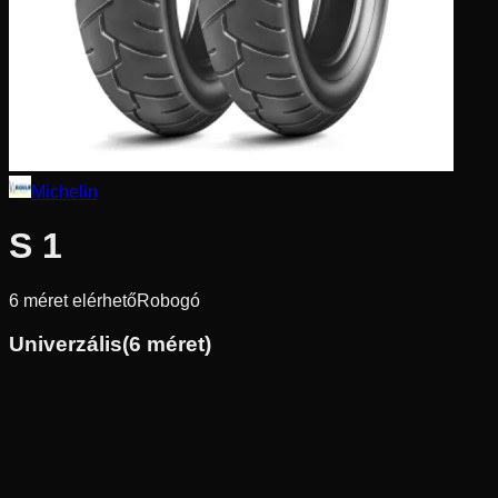
Michelin
S 1
6
méret elérhető
Robogó
Univerzális
(
6
méret)