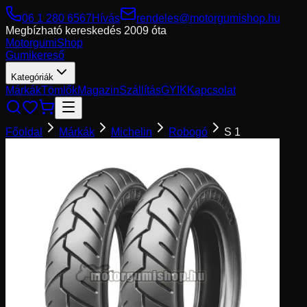
06 1 280 6567
Hívás
rendeles@motorgumishop.hu
Megbízható kereskedés
2009 óta
Motorgumi
Shop
Gumikereső
Kategóriák
Márkák
Tömlők
Magazin
Szállítás
GYIK
Kapcsolat
Főoldal
Márkák
Michelin
Robogó
S 1