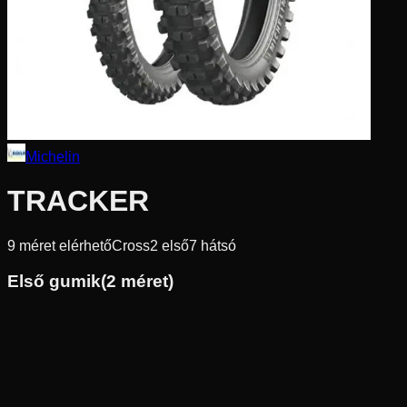
Michelin
TRACKER
9
méret elérhető
Cross
2
első
7
hátsó
Első gumik
(
2
méret)