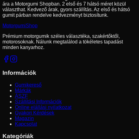
ára a Motorgumi Shopban.
2 első és 7 hátsó méret közül
választhat.
Kedvező árak, gyors szállítás. Az első és hátsó
gumit párban rendelve kedvezményt biztosítunk.
Motorgumi
Shop
Prémium motorgumik széles választéka, szakértőktől,
motorosoknak. Nálunk megtalálod a tökéletes tapadást
minden kanyarhoz.
Információk
Gumikereső
Márkák
ÁSZF
Szállítási Információk
Online elállási nyilatkozat
Gyakori Kérdések
Magazin
Kapcsolat
Kategóriák