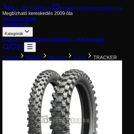
06 1 280 6567
Hívás
rendeles@motorgumishop.hu
Megbízható kereskedés
2009 óta
Motorgumi
Shop
Gumikereső
Kategóriák
Márkák
Tömlők
Magazin
Szállítás
GYIK
Kapcsolat
Főoldal
Márkák
Michelin
Cross
TRACKER