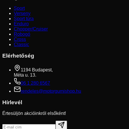
Sport
Verseny
Sport túra
Enduro
Chopper/Cruiser
Robogó
Cross
Classic
Elérhetőség
1194 Budapest,
Méta u. 13.
06 1 280 6567
rendeles@motorgumishop.hu
Hírlevél
Értesüljön akcióinkról elsőként!