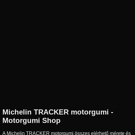
Új
Az ár 1 db gumiabroncsot tartalmaz
Michelin
Külső raktár
140/80-18
70
R
Hátsó
Cross
Tömlős
34 790 Ft
Michelin
TRACKER
motorgumi -
Motorgumi Shop
A Michelin TRACKER motorgumi összes elérhető mérete és