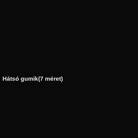
Új
Az ár 1 db gumiabroncsot tartalmaz
Michelin
Külső raktár
80/100-21
51
R
Első
Cross
Tömlős
24 590 Ft
Hátsó gumik
(
7
méret)