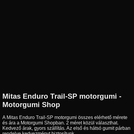
Új
Az ár 1 db gumiabroncsot tartalmaz
Mitas
Külső raktár
130/80B17
65
H
Első
Sport túra
Tömlős / Tömlő nélküli
49 290 Ft
Mitas
Enduro Trail-SP
motorgumi -
Motorgumi Shop
A Mitas Enduro Trail-SP motorgumi összes elérhető mérete
és ára a Motorgumi Shopban.
2 méret közül választhat.
Kedvező árak, gyors szállítás. Az első és hátsó gumit párban
rendelve kedvezményt biztosítunk.