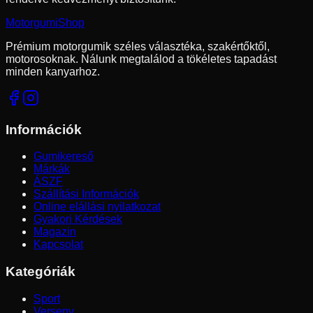
Motorgumi
Shop
Prémium motorgumik széles választéka, szakértőktől,
motorosoknak. Nálunk megtalálod a tökéletes tapadást
minden kanyarhoz.
Információk
Gumikereső
Márkák
ÁSZF
Szállítási Információk
Online elállási nyilatkozat
Gyakori Kérdések
Magazin
Kapcsolat
Kategóriák
Sport
Verseny