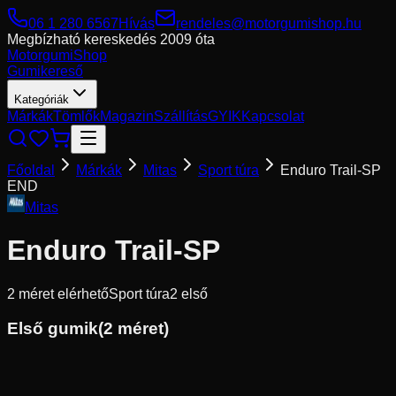
06 1 280 6567
Hívás
rendeles@motorgumishop.hu
Megbízható kereskedés
2009 óta
Motorgumi
Shop
Gumikereső
Kategóriák
Márkák
Tömlők
Magazin
Szállítás
GYIK
Kapcsolat
Főoldal
Márkák
Mitas
Sport túra
Enduro Trail-SP
END
Mitas
Enduro Trail-SP
2
méret elérhető
Sport túra
2
első
Első gumik
(
2
méret)