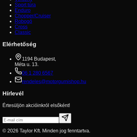
Sport túra
Enduro
Chopper/Cruiser
Robogó
Cross
Classic
Elérhetőség
1194 Budapest,
Méta u. 13.
06 1 280 6567
rendeles@motorgumishop.hu
Hírlevél
Értesüljön akcióinkról elsőként!
©
2026
Taylor Kft. Minden jog fenntartva.