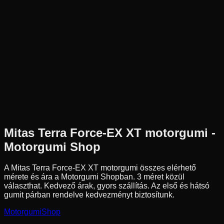
Új
Az ár 1 db gumiabroncsot tartalmaz
Mitas
Külső raktár
120/90-18
65
M
Hátsó
Cross
Tömlős
42 190 Ft
Mitas
Terra Force-EX XT
motorgumi -
Motorgumi Shop
A Mitas Terra Force-EX XT motorgumi összes elérhető
mérete és ára a Motorgumi Shopban.
3 méret közül
választhat.
Kedvező árak, gyors szállítás. Az első és hátsó
gumit párban rendelve kedvezményt biztosítunk.
Motorgumi
Shop