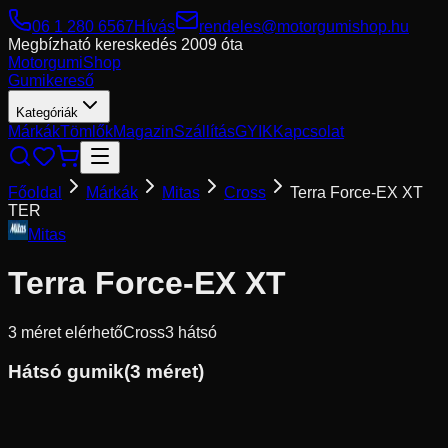
06 1 280 6567
Hívás
rendeles@motorgumishop.hu
Megbízható kereskedés
2009 óta
Motorgumi
Shop
Gumikereső
Kategóriák
Márkák
Tömlők
Magazin
Szállítás
GYIK
Kapcsolat
Főoldal
Márkák
Mitas
Cross
Terra Force-EX XT
TER
Mitas
Terra Force-EX XT
3
méret elérhető
Cross
3
hátsó
Hátsó gumik
(
3
méret)