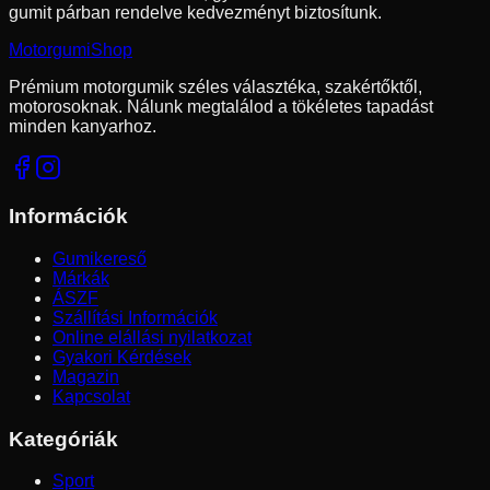
gumit párban rendelve kedvezményt biztosítunk.
Motorgumi
Shop
Prémium motorgumik széles választéka, szakértőktől,
motorosoknak. Nálunk megtalálod a tökéletes tapadást
minden kanyarhoz.
Információk
Gumikereső
Márkák
ÁSZF
Szállítási Információk
Online elállási nyilatkozat
Gyakori Kérdések
Magazin
Kapcsolat
Kategóriák
Sport