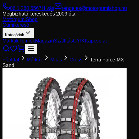
06 1 280 6567
Hívás
rendeles@motorgumishop.hu
Megbízható kereskedés
2009 óta
Motorgumi
Shop
Gumikereső
Kategóriák
Márkák
Tömlők
Magazin
Szállítás
GYIK
Kapcsolat
Főoldal
Márkák
Mitas
Cross
Terra Force-MX
Sand