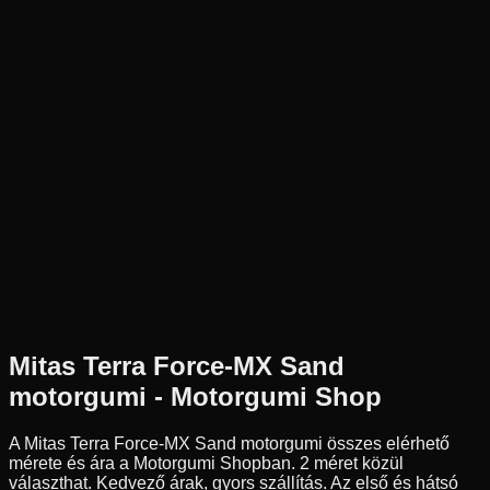
Új
Az ár 1 db gumiabroncsot tartalmaz
Mitas
Külső raktár
80/100-21
51
M
Első
Cross
Tömlős
23 790 Ft
Mitas
Terra Force-MX Sand
motorgumi - Motorgumi Shop
A Mitas Terra Force-MX Sand motorgumi összes elérhető
mérete és ára a Motorgumi Shopban.
2 méret közül
választhat.
Kedvező árak, gyors szállítás. Az első és hátsó