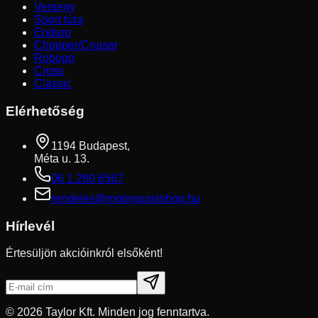
Verseny
Sport túra
Enduro
Chopper/Cruiser
Robogó
Cross
Classic
Elérhetőség
1194 Budapest,
Méta u. 13.
06 1 280 6567
rendeles@motorgumishop.hu
Hírlevél
Értesüljön akcióinkról elsőként!
©
2026
Taylor Kft. Minden jog fenntartva.