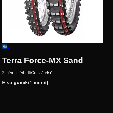
Mitas
Terra Force-MX Sand
2
méret elérhető
Cross
1
első
Első gumik
(
1
méret)