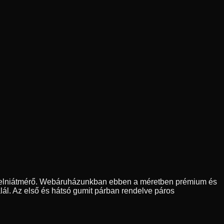
felniátmérő. Webáruházunkban ebben a méretben prémium és
lál. Az első és hátsó gumit párban rendelve páros