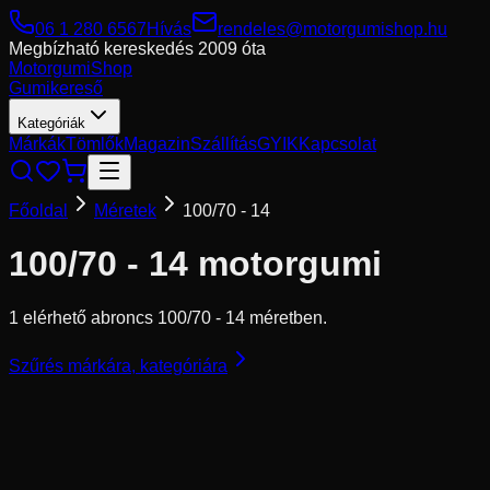
06 1 280 6567
Hívás
rendeles@motorgumishop.hu
Megbízható kereskedés
2009 óta
Motorgumi
Shop
Gumikereső
Kategóriák
Márkák
Tömlők
Magazin
Szállítás
GYIK
Kapcsolat
Főoldal
Méretek
100/70 - 14
100/70 - 14
motorgumi
1 elérhető abroncs 100/70 - 14 méretben.
Szűrés márkára, kategóriára