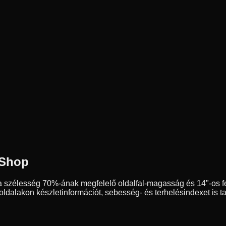
 Shop
a szélesség
70
%-ának megfelelő oldalfal-magasság és
14
"-os 
dalakon készletinformációt, sebesség- és terhelésindexet is ta