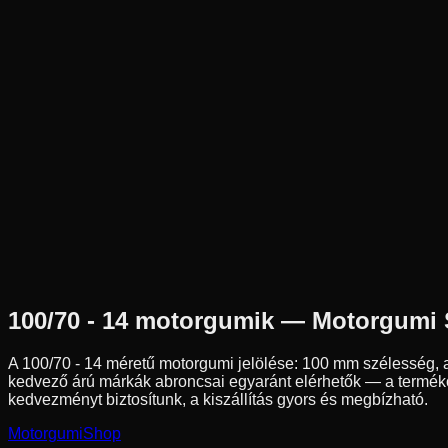
Új
Az ár 1 db gumiabroncsot tartalmaz
Dunlop
Külső raktár
100/70-14
51
P
Hátsó
Robogó
Tömlő nélküli
15 590 Ft
100/70 - 14
motorgumik — Motorgumi
A
100/70 - 14
méretű motorgumi jelölése:
100
mm szélesség, 
kedvező árú márkák abroncsai egyaránt elérhetők — a termékol
kedvezményt biztosítunk, a kiszállítás gyors és megbízható.
Motorgumi
Shop