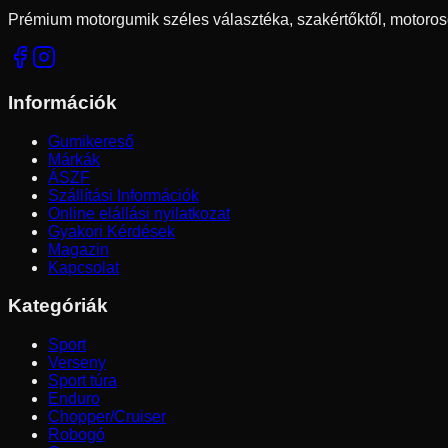
Prémium motorgumik széles választéka, szakértőktől, motoros
Információk
Gumikereső
Márkák
ÁSZF
Szállítási Információk
Online elállási nyilatkozat
Gyakori Kérdések
Magazin
Kapcsolat
Kategóriák
Sport
Verseny
Sport túra
Enduro
Chopper/Cruiser
Robogó