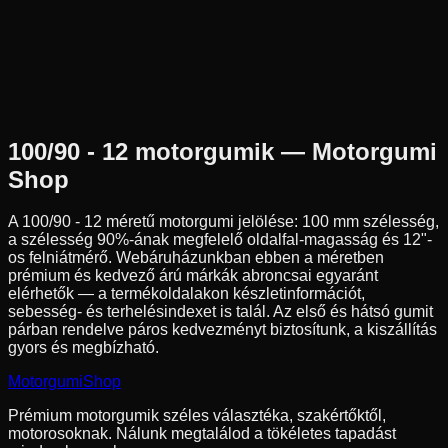
100/90-12
-
-
Első
Robogó
Tömlő nélküli
S
37 790 Ft
100/90 - 12
motorgumik — Motorgumi
Shop
A
100/90 - 12
méretű motorgumi jelölése:
100
mm szélesség,
a szélesség
90
%-ának megfelelő oldalfal-magasság és
12
"-
os felniátmérő. Webáruházunkban ebben a méretben
prémium és kedvező árú márkák abroncsai egyaránt
elérhetők — a termékoldalakon készletinformációt,
sebesség- és terhelésindexet is talál. Az első és hátsó gumit
párban rendelve páros kedvezményt biztosítunk, a kiszállítás
gyors és megbízható.
Motorgumi
Shop
Prémium motorgumik széles választéka, szakértőktől,
motorosoknak. Nálunk megtalálod a tökéletes tapadást