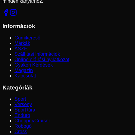
minden kanyarhoz.
Információk
Gumikereső
Márkák
ÁSZF
Szállítási Információk
Online elállási nyilatkozat
Gyakori Kérdések
Magazin
Kapcsolat
Kategóriák
Sport
Verseny
Sport túra
Enduro
Chopper/Cruiser
Robogó
Cross