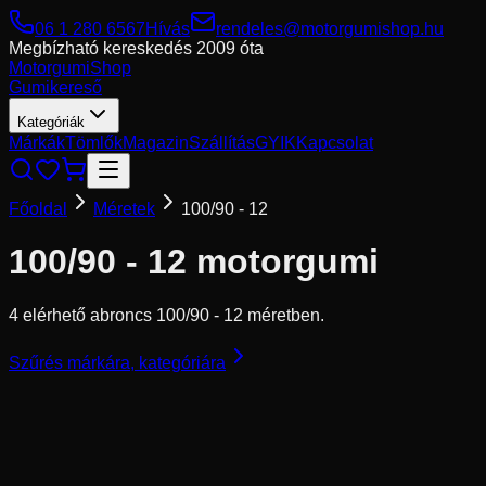
06 1 280 6567
Hívás
rendeles@motorgumishop.hu
Megbízható kereskedés
2009 óta
Motorgumi
Shop
Gumikereső
Kategóriák
Márkák
Tömlők
Magazin
Szállítás
GYIK
Kapcsolat
Főoldal
Méretek
100/90 - 12
100/90 - 12
motorgumi
4 elérhető abroncs 100/90 - 12 méretben.
Szűrés márkára, kategóriára