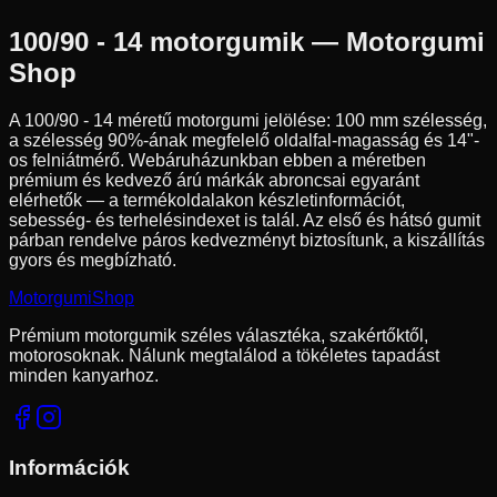
100/90 - 14
motorgumik — Motorgumi
Shop
A
100/90 - 14
méretű motorgumi jelölése:
100
mm szélesség,
a szélesség
90
%-ának megfelelő oldalfal-magasság és
14
"-
os felniátmérő. Webáruházunkban ebben a méretben
prémium és kedvező árú márkák abroncsai egyaránt
elérhetők — a termékoldalakon készletinformációt,
sebesség- és terhelésindexet is talál. Az első és hátsó gumit
párban rendelve páros kedvezményt biztosítunk, a kiszállítás
gyors és megbízható.
Motorgumi
Shop
Prémium motorgumik széles választéka, szakértőktől,
motorosoknak. Nálunk megtalálod a tökéletes tapadást
minden kanyarhoz.
Információk