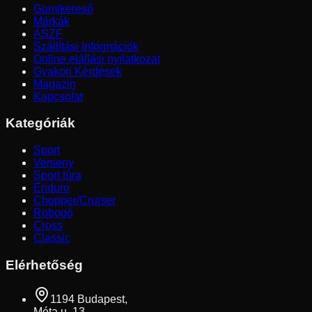
Gumikereső
Márkák
ÁSZF
Szállítási Információk
Online elállási nyilatkozat
Gyakori Kérdések
Magazin
Kapcsolat
Kategóriák
Sport
Verseny
Sport túra
Enduro
Chopper/Cruiser
Robogó
Cross
Classic
Elérhetőség
1194 Budapest,
Méta u. 13.