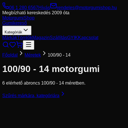
06 1 280 6567
Hívás
rendeles@motorgumishop.hu
Megbízható kereskedés
2009 óta
Motorgumi
Shop
Gumikereső
Kategóriák
Márkák
Tömlők
Magazin
Szállítás
GYIK
Kapcsolat
Főoldal
Méretek
100/90 - 14
100/90 - 14
motorgumi
6 elérhető abroncs 100/90 - 14 méretben.
Szűrés márkára, kategóriára