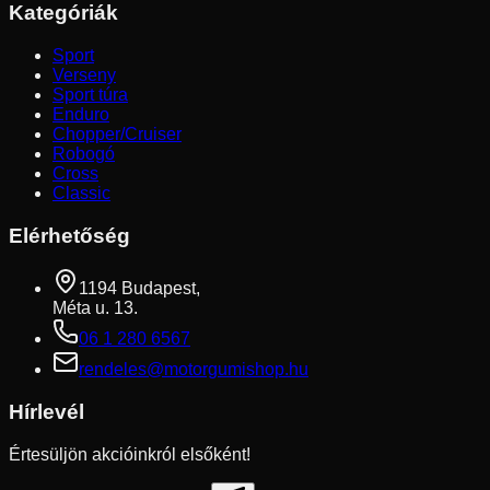
Kategóriák
Sport
Verseny
Sport túra
Enduro
Chopper/Cruiser
Robogó
Cross
Classic
Elérhetőség
1194 Budapest,
Méta u. 13.
06 1 280 6567
rendeles@motorgumishop.hu
Hírlevél
Értesüljön akcióinkról elsőként!