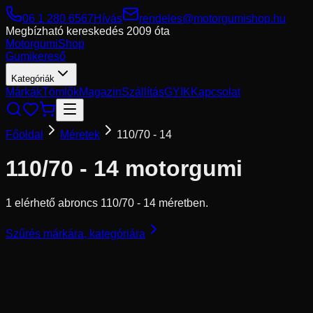
06 1 280 6567
Hívás
rendeles@motorgumishop.hu
Megbízható kereskedés
2009 óta
Motorgumi
Shop
Gumikereső
Kategóriák
Márkák
Tömlők
Magazin
Szállítás
GYIK
Kapcsolat
Főoldal
Méretek
110/70 - 14
110/70 - 14
motorgumi
1 elérhető abroncs 110/70 - 14 méretben.
Szűrés márkára, kategóriára