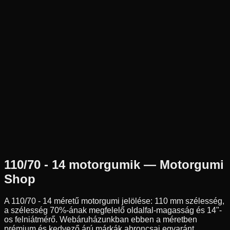
Új
Az ár 1 db gumiabroncsot tartalmaz
Dunlop
Nem elérhető
110/70-14
50
P
Első
Robogó
Tömlő nélküli
22 690 Ft
110/70 - 14
motorgumik — Motorgumi
Shop
A
110/70 - 14
méretű motorgumi jelölése:
110
mm szélesség,
a szélesség
70
%-ának megfelelő oldalfal-magasság és
14
"-
os felniátmérő. Webáruházunkban ebben a méretben
prémium és kedvező árú márkák abroncsai egyaránt