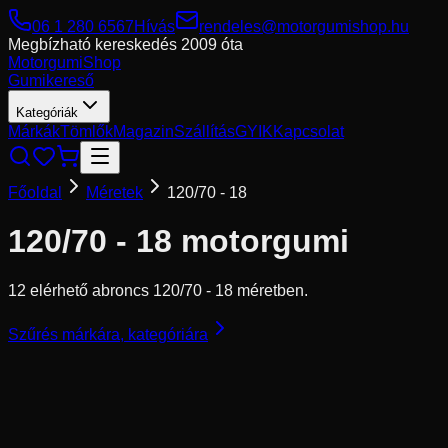
06 1 280 6567
Hívás
rendeles@motorgumishop.hu
Megbízható kereskedés
2009 óta
Motorgumi
Shop
Gumikereső
Kategóriák
Márkák
Tömlők
Magazin
Szállítás
GYIK
Kapcsolat
Főoldal
Méretek
120/70 - 18
120/70 - 18
motorgumi
12 elérhető abroncs 120/70 - 18 méretben.
Szűrés márkára, kategóriára