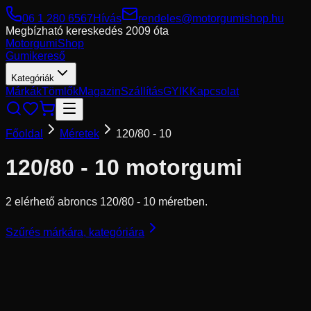
06 1 280 6567
Hívás
rendeles@motorgumishop.hu
Megbízható kereskedés
2009 óta
Motorgumi
Shop
Gumikereső
Kategóriák
Márkák
Tömlők
Magazin
Szállítás
GYIK
Kapcsolat
Főoldal
Méretek
120/80 - 10
120/80 - 10
motorgumi
2 elérhető abroncs 120/80 - 10 méretben.
Szűrés márkára, kategóriára