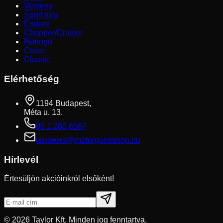
Verseny
Sport túra
Enduro
Chopper/Cruiser
Robogó
Cross
Classic
Elérhetőség
1194 Budapest,
Méta u. 13.
06 1 280 6567
rendeles@motorgumishop.hu
Hírlevél
Értesüljön akcióinkról elsőként!
©
2026
Taylor Kft. Minden jog fenntartva.