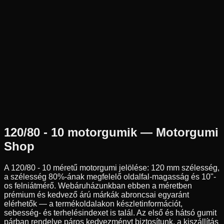
Új
Az ár 1 db gumiabroncsot tartalmaz
Dunlop
Nem elérhető
120/80-10
-
-
Hátsó
Robogó
Tömlő nélküli
42 790 Ft
120/80 - 10
motorgumik — Motorgumi
Shop
A
120/80 - 10
méretű motorgumi jelölése:
120
mm szélesség,
a szélesség
80
%-ának megfelelő oldalfal-magasság és
10
"-
os felniátmérő. Webáruházunkban ebben a méretben
prémium és kedvező árú márkák abroncsai egyaránt
elérhetők — a termékoldalakon készletinformációt,
sebesség- és terhelésindexet is talál. Az első és hátsó gumit
párban rendelve páros kedvezményt biztosítunk, a kiszállítás