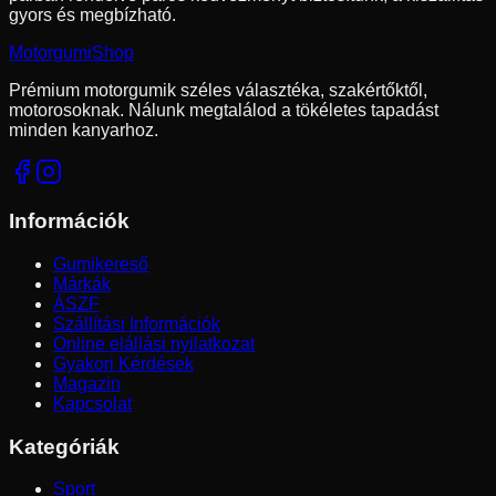
gyors és megbízható.
Motorgumi
Shop
Prémium motorgumik széles választéka, szakértőktől,
motorosoknak. Nálunk megtalálod a tökéletes tapadást
minden kanyarhoz.
Információk
Gumikereső
Márkák
ÁSZF
Szállítási Információk
Online elállási nyilatkozat
Gyakori Kérdések
Magazin
Kapcsolat
Kategóriák
Sport