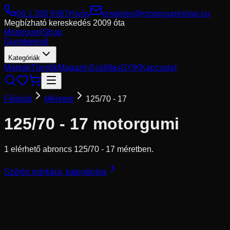
06 1 280 6567
Hívás
rendeles@motorgumishop.hu
Megbízható kereskedés
2009 óta
Motorgumi
Shop
Gumikereső
Kategóriák
Márkák
Tömlők
Magazin
Szállítás
GYIK
Kapcsolat
Főoldal
Méretek
125/70 - 17
125/70 - 17
motorgumi
1 elérhető abroncs 125/70 - 17 méretben.
Szűrés márkára, kategóriára