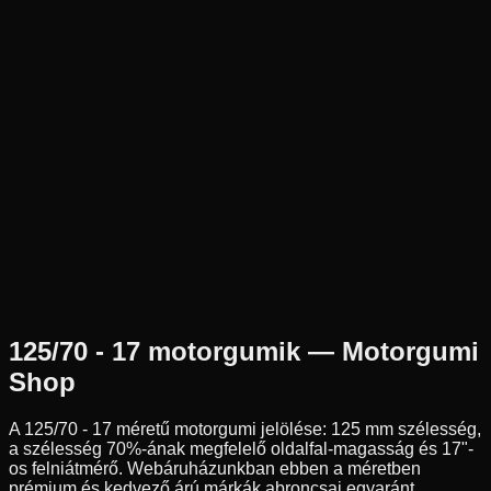
Új
Az ár 1 db gumiabroncsot tartalmaz
Pirelli
Külső raktár
125/70R17
Első
Verseny
Tömlő nélküli
91 390 Ft
125/70 - 17
motorgumik — Motorgumi
Shop
A
125/70 - 17
méretű motorgumi jelölése:
125
mm szélesség,
a szélesség
70
%-ának megfelelő oldalfal-magasság és
17
"-
os felniátmérő. Webáruházunkban ebben a méretben
prémium és kedvező árú márkák abroncsai egyaránt