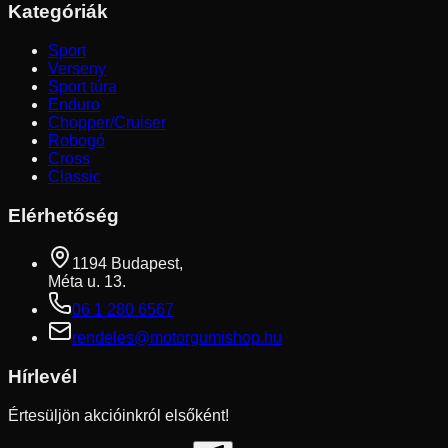
Kategóriák
Sport
Verseny
Sport túra
Enduro
Chopper/Cruiser
Robogó
Cross
Classic
Elérhetőség
1194 Budapest,
Méta u. 13.
06 1 280 6567
rendeles@motorgumishop.hu
Hírlevél
Értesüljön akcióinkról elsőként!