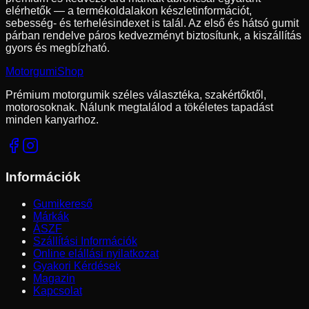
elérhetők — a termékoldalakon készletinformációt,
sebesség- és terhelésindexet is talál. Az első és hátsó gumit
párban rendelve páros kedvezményt biztosítunk, a kiszállítás
gyors és megbízható.
Motorgumi
Shop
Prémium motorgumik széles választéka, szakértőktől,
motorosoknak. Nálunk megtalálod a tökéletes tapadást
minden kanyarhoz.
Információk
Gumikereső
Márkák
ÁSZF
Szállítási Információk
Online elállási nyilatkozat
Gyakori Kérdések
Magazin
Kapcsolat