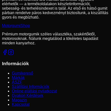
elérhetők — a termékoldalakon készletinformációt,
sebesség- és terhelésindexet is talál. Az első és hátsó gumit
párban rendelve páros kedvezményt biztosítunk, a kiszállítás
gyors és megbízható.
Motorgumi
Shop
Prémium motorgumik széles választéka, szakértőktől,
motorosoknak. Nálunk megtalálod a tökéletes tapadást
minden kanyarhoz.
Információk
Gumikereső
Márkák
ÁSZF
Szállítási Információk
Online elállási nyilatkozat
Gyakori Kérdések
Magazin
Kapcsolat