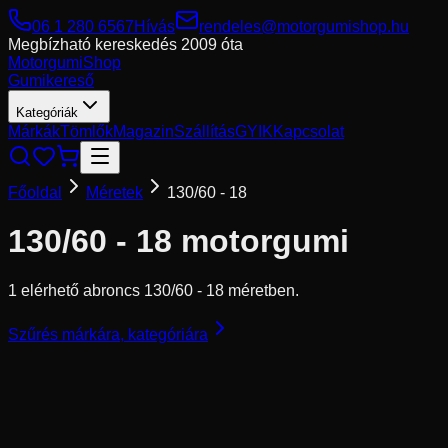
06 1 280 6567
Hívás
rendeles@motorgumishop.hu
Megbízható kereskedés
2009 óta
Motorgumi
Shop
Gumikereső
Kategóriák
Márkák
Tömlők
Magazin
Szállítás
GYIK
Kapcsolat
Főoldal
Méretek
130/60 - 18
130/60 - 18
motorgumi
1 elérhető abroncs 130/60 - 18 méretben.
Szűrés márkára, kategóriára