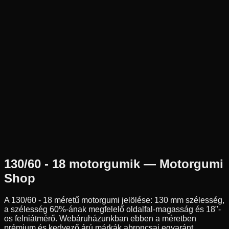
Új
Az ár 1 db gumiabroncsot tartalmaz
Metzeler
Külső raktár
130/60R18
60
V
Első
Chopper/Cruiser
Tömlő nélküli
77 390 Ft
130/60 - 18
motorgumik — Motorgumi
Shop
A
130/60 - 18
méretű motorgumi jelölése:
130
mm szélesség,
a szélesség
60
%-ának megfelelő oldalfal-magasság és
18
"-
os felniátmérő. Webáruházunkban ebben a méretben
prémium és kedvező árú márkák abroncsai egyaránt