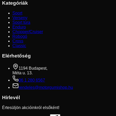
Kategóriák
Sport
Verseny
Sport túra
Enduro
Chopper/Cruiser
Robogó
Cross
Classic
Elérhetőség
1194 Budapest,
Méta u. 13.
06 1 280 6567
rendeles@motorgumishop.hu
Hírlevél
Értesüljön akcióinkról elsőként!