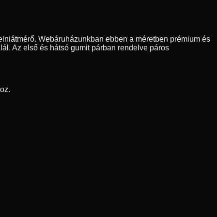
felniátmérő. Webáruházunkban ebben a méretben prémium és
lál. Az első és hátsó gumit párban rendelve páros
oz.