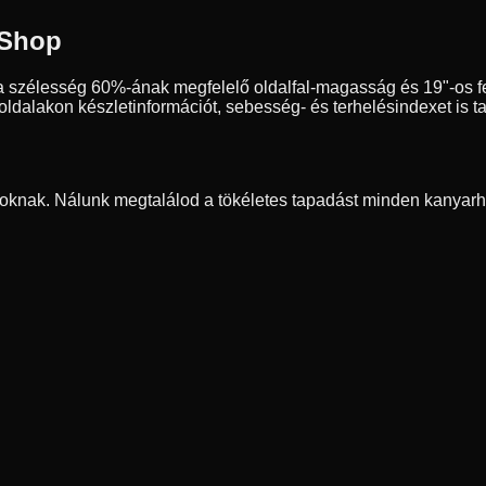
 Shop
a szélesség
60
%-ának megfelelő oldalfal-magasság és
19
"-os 
dalakon készletinformációt, sebesség- és terhelésindexet is ta
oknak. Nálunk megtalálod a tökéletes tapadást minden kanyarh