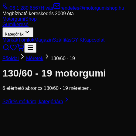
06 1 280 6567
Hívás
rendeles@motorgumishop.hu
Megbízható kereskedés
2009 óta
Motorgumi
Shop
Gumikereső
Kategóriák
Márkák
Tömlők
Magazin
Szállítás
GYIK
Kapcsolat
Főoldal
Méretek
130/60 - 19
130/60 - 19
motorgumi
6 elérhető abroncs 130/60 - 19 méretben.
Szűrés márkára, kategóriára