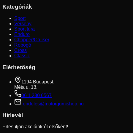
Kategóriák
Sport
Verseny
Sport túra
Enduro
Chopper/Cruiser
Robogó
Cross
Classic
Elérhetőség
1194 Budapest,
Méta u. 13.
06 1 280 6567
rendeles@motorgumishop.hu
Hírlevél
Értesüljön akcióinkról elsőként!