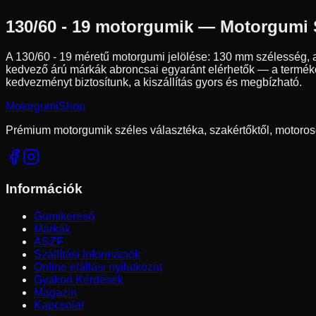
130/60 - 19
motorgumik — Motorgumi
A
130/60 - 19
méretű motorgumi jelölése:
130
mm szélesség, 
kedvező árú márkák abroncsai egyaránt elérhetők — a termékol
kedvezményt biztosítunk, a kiszállítás gyors és megbízható.
Motorgumi
Shop
Prémium motorgumik széles választéka, szakértőktől, motoros
Információk
Gumikereső
Márkák
ÁSZF
Szállítási Információk
Online elállási nyilatkozat
Gyakori Kérdések
Magazin
Kapcsolat