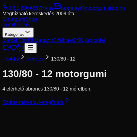
06 1 280 6567
Hívás
rendeles@motorgumishop.hu
Megbízható kereskedés
2009 óta
Motorgumi
Shop
Gumikereső
Kategóriák
Márkák
Tömlők
Magazin
Szállítás
GYIK
Kapcsolat
Főoldal
Méretek
130/80 - 12
130/80 - 12
motorgumi
4 elérhető abroncs 130/80 - 12 méretben.
Szűrés márkára, kategóriára