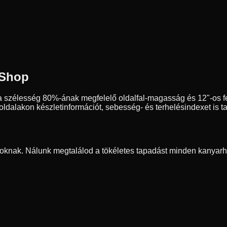
 Shop
a szélesség
80
%-ának megfelelő oldalfal-magasság és
12
"-os 
dalakon készletinformációt, sebesség- és terhelésindexet is ta
oknak. Nálunk megtalálod a tökéletes tapadást minden kanyarh