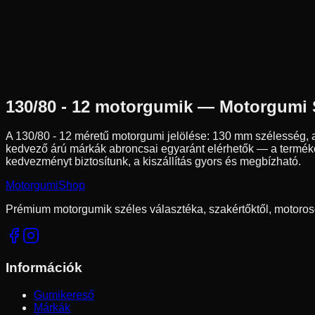
130/80-12
60
J
Pozíció n.a.
Robogó
Tömlő nélküli
22 190 Ft
130/80 - 12
motorgumik — Motorgumi
A
130/80 - 12
méretű motorgumi jelölése:
130
mm szélesség, 
kedvező árú márkák abroncsai egyaránt elérhetők — a termékol
kedvezményt biztosítunk, a kiszállítás gyors és megbízható.
Motorgumi
Shop
Prémium motorgumik széles választéka, szakértőktől, motoros
Információk
Gumikereső
Márkák