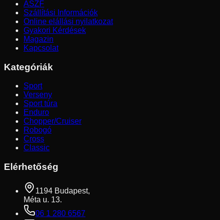
ÁSZF
Szállítási Információk
Online elállási nyilatkozat
Gyakori Kérdések
Magazin
Kapcsolat
Kategóriák
Sport
Verseny
Sport túra
Enduro
Chopper/Cruiser
Robogó
Cross
Classic
Elérhetőség
1194 Budapest,
Méta u. 13.
06 1 280 6567