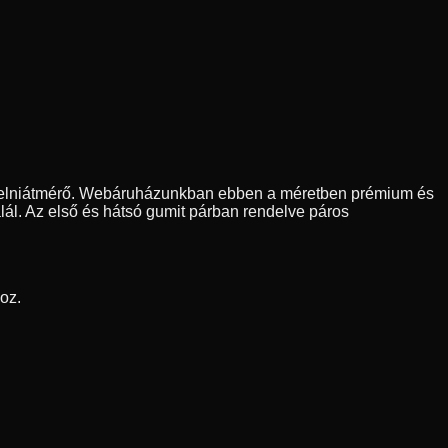
felniátmérő. Webáruházunkban ebben a méretben prémium és
lál. Az első és hátsó gumit párban rendelve páros
oz.